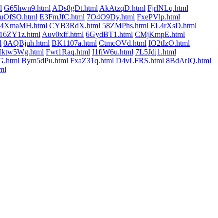
l
G65hwn9.html
ADs8gDt.html
AkAtzqD.html
FjrlNLq.html
uOfSO.html
E3FmJfC.html
7O4O9Dy.html
FxePVlp.html
I4XmaMH.html
CYB3RdX.html
58ZMPhs.html
EL4rXsD.html
16ZY1z.html
Auv0xff.html
6GydBT1.html
CMjKmpE.html
l
0AQBjuh.html
BK1107a.html
CtmcOVd.html
IO2tIzO.html
ktw5Wg.html
Fwt1Raq.html
I1fiW6u.html
7L5Jdj1.html
G.html
Bym5dPu.html
FxaZ31q.html
D4vLFRS.html
8BdAtJQ.html
ml