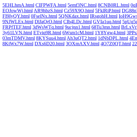
5EHLhmA.html
CIFPWFA.html
5emf3NC.html
8CNB0RL.html
0q
EOJowWj.html
AR9hbzS.html
Cz59X9Q.html
5FklRiP.html
DG88nT
FI9IyQY.html
0FselNx.html
5QNKdax.html
IRsgohH.html
IoH9Gws
9NJWLEx.html
DlJaQrO.html
CIb4LDc.html
GVIa1uq.html
5pUq5d
FRPfTEF.html
3dWsWTq.html
9ucjnn1.html
68Tu3mn.html
BrLxVr
3y61LVN.html
ETviq9R.html
6Wsm1cM.html
1Y8Ygw4.html
3PPs
03mTDMV.html
8KYSuu4.html
Ah3uQT2.html
1dNbDPL.html
4E
8KtWx7W.html
DXs6D20.html
3OXmAXV.html
4O7Z0QT.html
22