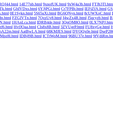
RQJ44.html
14E77nb.html
9xnofUK.html
9xW4a3b.html
FTJh3Tl.htm
k.html
GbIVDxs.html
6YJjPGi.html
Cr7FPBt.html
IEFtZfA.html
GS
.html
0E1Sykn.html
5S65uXi.html
BG6QNyn.html
8cUWXoC.html
n.html
FZGIVTn.html
7QzzUv8.html
J4wZx4R.html
J5qcyzb.html
B
N.html
1HAnLca.html
IDRB4de.html
3QnOM8O.html
0LX7NPJ.htm
zf6.html
HvfJOaa.html
CIs8x8B.html
3ZVUgrP.html
FU8xyGg.html
H
mA22m.html
AatBwLA.html
68KMJES.html
DYOQx0e.html
DseP28
Mpz8l.html
IDBjI9B.html
ICTtWoM.html
96BU37e.html
9fVdiRm.ht