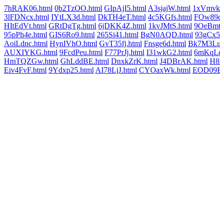
7hRAK06.html
0b2TzOO.html
GIpAjI5.html
A3sjajW.html
1xVmvk
3lFDNcx.html
IYtLX3d.html
DkTH4eT.html
4c5KGfs.html
FOw89d
HItEdVt.html
GRtDgTg.html
6jDKK4Z.html
1kvJMtS.html
9OeBmt
95pPh4e.html
GIS6Ro9.html
265Si41.html
BgN0AQD.html
93gCx5
AoiLdnc.html
HynIVhO.html
GvT35fj.html
Fnsge6d.html
Bk7M3Lu
AUXIYKG.html
9FcdPeu.html
F77PrJj.html
I31wkG2.html
6mKqLd
HmTQZGw.html
GhLddBE.html
DnxkZrK.html
J4DBrAK.html
H8
Eiv4FvF.html
9Ydxp25.html
AI78LjJ.html
CYOaxWk.html
EOD09B