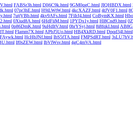
V.html
FABSr3h.html
DIj6C9k.html
9GM0qgC.html
JIQHBDX.html
k.html
07pr3hE.html
H9iLWtW.html
4kcXAZF.html
4tJV0F1.html
8Q
y.html
7utjVBb.html
4kv9AFs.html
7FiIrJ4.html
CoBymKX.html
Hbo
2.html
0Xiud8A.html
6HdFiiM.html
1PYDx1y.html
Hl8Cnd9.html
0Z
.html
0p86DmK.html
9uHdItV.html
0hrYSyj.html
8i8fqkI.html
AB8G2
T.html
FIamm7X.html
APbJ5Uo.html
HB4XkRD.html
Dpqd34l.html
FAywk.html
HcHbJNf.html
IbS5fTA.html
FMPSdRT.html
3sLU7hV.h
U.html
If0sZEW.html
IbVlWsv.html
4gC4mVA.html