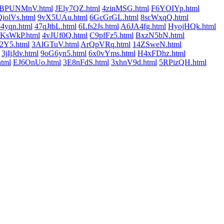
BPUNMnV.html
JEly7QZ.html
4zinMSG.html
F6YOIYp.html
iolVs.html
9vX5UAu.html
6GcGrGL.html
8scWxqQ.html
4yqn.html
47qJtbL.html
6Lfs2Js.html
A6JA4fg.html
HyojHQk.html
KsWkP.html
4vJUf0Q.html
C9pfFz5.html
BxzN5bN.html
Y5.html
3AlGTuV.html
ArQpVRq.html
14ZSweN.html
3jIjJdv.html
9oG6yn5.html
6x0vYms.html
H4xFDhz.html
tml
EJ6OnUo.html
3E8nFdS.html
3xhnV9d.html
5RPizQH.html