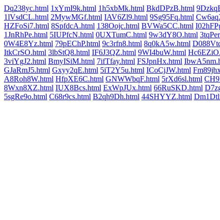
Dq238yc.html
1xYmI9k.html
1h5xbMk.html
BkdDPzB.html
9DzkqB
1lVsdCL.html
2MywMGf.html
IAV6Zl9.html
9Sg95Fq.html
Cw6aqX
HZFoSi7.html
8SpfdcA.html
138Oojc.html
BVWa5CC.html
I02hFP
1JnRhPe.html
5IUPfcN.html
0UXTumC.html
9w3dY8O.html
3tqPer
0W4E8Yz.html
79pEChP.html
9c3rfn8.html
8q0kA5w.html
D088Vtq
ItkCrSO.html
3lbStQ8.html
IF6J3QZ.html
9WI4buW.html
Hc6EZiO.
3viYgJ2.html
BmyISiM.html
7ifTfay.html
FSJpnHx.html
IbwA5nm.h
GJaRmJ5.html
Gxyy2qE.html
5iT2Y5u.html
ICoCjJW.html
Fm89jhx
A8Roh8W.html
HfpXE6C.html
GNWWbqF.html
5rXd6sl.html
CH9
8Wxn8XZ.html
IUX8Bcs.html
ExWpJUx.html
66RuSKD.html
D7z
5sgRe9o.html
C68r9cs.html
B2qh9Dh.html
44SHYYZ.html
Dm1Dtl