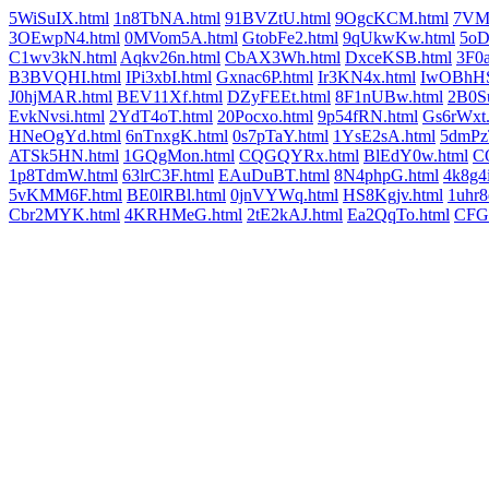
5WiSuIX.html
1n8TbNA.html
91BVZtU.html
9OgcKCM.html
7VM
3OEwpN4.html
0MVom5A.html
GtobFe2.html
9qUkwKw.html
5oD
C1wv3kN.html
Aqkv26n.html
CbAX3Wh.html
DxceKSB.html
3F0a
B3BVQHI.html
IPi3xbI.html
Gxnac6P.html
Ir3KN4x.html
IwOBhHS
J0hjMAR.html
BEV11Xf.html
DZyFEEt.html
8F1nUBw.html
2B0S
EvkNvsi.html
2YdT4oT.html
20Pocxo.html
9p54fRN.html
Gs6rWxt.
HNeOgYd.html
6nTnxgK.html
0s7pTaY.html
1YsE2sA.html
5dmPz
ATSk5HN.html
1GQgMon.html
CQGQYRx.html
BlEdY0w.html
C
1p8TdmW.html
63lrC3F.html
EAuDuBT.html
8N4phpG.html
4k8g4i
5vKMM6F.html
BE0lRBl.html
0jnVYWq.html
HS8Kgjv.html
1uhr8
Cbr2MYK.html
4KRHMeG.html
2tE2kAJ.html
Ea2QqTo.html
CFG9