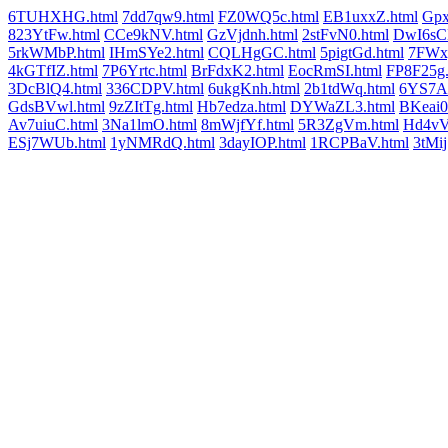
6TUHXHG.html
7dd7qw9.html
FZ0WQ5c.html
EB1uxxZ.html
Gpx
823YtFw.html
CCe9kNV.html
GzVjdnh.html
2stFvN0.html
DwI6sC
5rkWMbP.html
IHmSYe2.html
CQLHgGC.html
5pigtGd.html
7FWx
4kGTfIZ.html
7P6Yrtc.html
BrFdxK2.html
EocRmSI.html
FP8F25g.
3DcBlQ4.html
336CDPV.html
6ukgKnh.html
2b1tdWq.html
6YS7A
GdsBVwl.html
9zZItTg.html
Hb7edza.html
DYWaZL3.html
BKeai0
Av7uiuC.html
3Na1lmO.html
8mWjfYf.html
5R3ZgVm.html
Hd4vV
ESj7WUb.html
1yNMRdQ.html
3dayIOP.html
1RCPBaV.html
3tMij