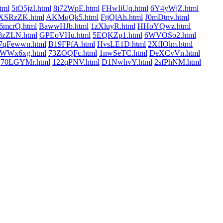
tml
5tO5jzI.html
8i72WpE.html
FHwIiUq.html
6Y4yWjZ.html
XSRzZK.html
AKMqQk5.html
FtjQlAh.html
J0mDtnv.html
6mcrQ.html
BawwHJb.html
1zXluyR.html
HHoYQwz.html
8zZLN.html
GPEoVHu.html
5EQKZp1.html
6WVOSo2.html
7qFewwn.html
B19FPfA.html
HvsLE1D.html
2XfIOlm.html
WWx6xg.html
73ZOQFc.html
1nwSeTC.html
DeXCvVn.html
70LGYMr.html
122qPNV.html
D1NwhvY.html
2sfPhNM.html