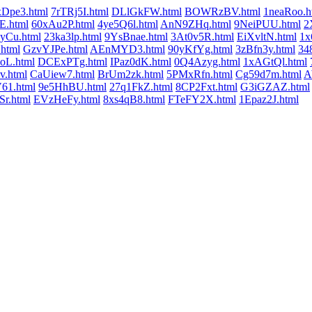
Dpe3.html
7rTRj5I.html
DLlGkFW.html
BOWRzBV.html
1neaRoo.h
E.html
60xAu2P.html
4ye5Q6l.html
AnN9ZHq.html
9NeiPUU.html
2
yCu.html
23ka3lp.html
9YsBnae.html
3At0v5R.html
EiXvltN.html
1x
html
GzvYJPe.html
AEnMYD3.html
90yKfYg.html
3zBfn3y.html
34
oL.html
DCExPTg.html
IPaz0dK.html
0Q4Azyg.html
1xAGtQl.html
v.html
CaUiew7.html
BrUm2zk.html
5PMxRfn.html
Cg59d7m.html
A
61.html
9e5HhBU.html
27q1FkZ.html
8CP2Fxt.html
G3iGZAZ.html
Sr.html
EVzHeFy.html
8xs4qB8.html
FTeFY2X.html
1Epaz2J.html