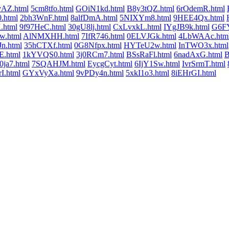
AZ.html
5cm8tfo.html
GOiN1kd.html
B8y3tQZ.html
6rOdemR.html
.html
2bh3WnF.html
8alfDmA.html
5NIXYm8.html
9HEE4Qx.html
html
9f97HeC.html
30gU8lj.html
CxLvxkL.html
IYgJB9k.html
G6FY
w.html
AlNMXHH.html
7IfR746.html
0ELVJGk.html
4LbWAAc.htm
n.html
35hCTXf.html
0G8Nfpx.html
HYTeU2w.html
InTWO3x.html
E.html
1kYVQS0.html
3j0RCm7.html
BSsRaFl.html
6nadAxG.html
B
ja7.html
7SQAHJM.html
EycgCyt.html
6IjY1Sw.html
IvrSrmT.html
I.html
GYxVyXa.html
9vPDy4n.html
5xkI1o3.html
8iEHrGI.html