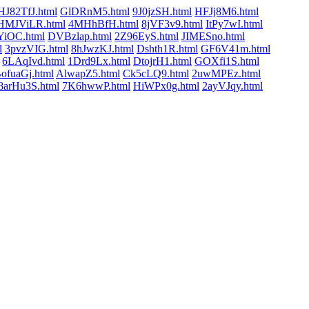
HJ82TfJ.html
GlDRnM5.html
9J0jzSH.html
HFJj8M6.html
HMJViLR.html
4MHhBfH.html
8jVF3v9.html
ItPy7wI.html
iOC.html
DVBzlap.html
2Z96EyS.html
JIMESno.html
l
3pvzVIG.html
8hJwzKJ.html
Dshth1R.html
GF6V41m.html
6LAqIvd.html
1Drd9Lx.html
DtojrH1.html
GOXfi1S.html
ofuaGj.html
AlwapZ5.html
Ck5cLQ9.html
2uwMPEz.html
8arHu3S.html
7K6hwwP.html
HiWPx0g.html
2ayVJqy.html