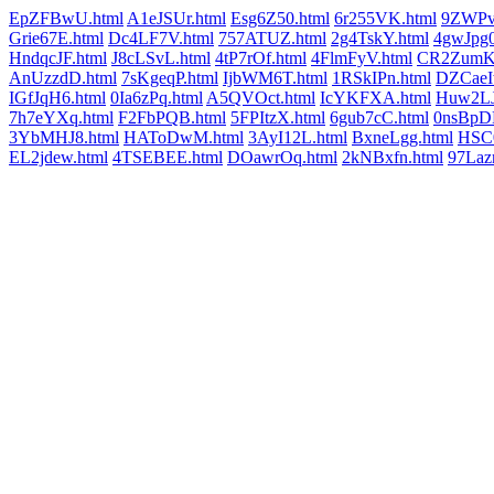
EpZFBwU.html
A1eJSUr.html
Esg6Z50.html
6r255VK.html
9ZWPv
Grie67E.html
Dc4LF7V.html
757ATUZ.html
2g4TskY.html
4gwJpg0
HndqcJF.html
J8cLSvL.html
4tP7rOf.html
4FlmFyV.html
CR2ZumK.
AnUzzdD.html
7sKgeqP.html
IjbWM6T.html
1RSkIPn.html
DZCaeI
IGfJqH6.html
0Ia6zPq.html
A5QVOct.html
IcYKFXA.html
Huw2LJ
7h7eYXq.html
F2FbPQB.html
5FPItzX.html
6gub7cC.html
0nsBpD
3YbMHJ8.html
HAToDwM.html
3AyI12L.html
BxneLgg.html
HSC0
EL2jdew.html
4TSEBEE.html
DOawrOq.html
2kNBxfn.html
97Lazr