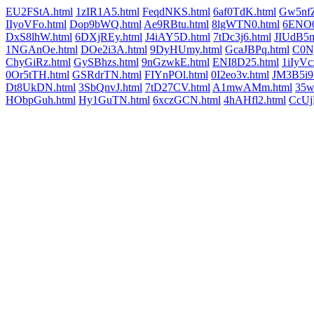
EU2FStA.html
1zIR1A5.html
FeqdNKS.html
6af0TdK.html
Gw5nfZ
IIyoVFo.html
Dop9bWQ.html
Ae9RBtu.html
8lgWTN0.html
6ENO0
DxS8lhW.html
6DXjREy.html
J4iAY5D.html
7tDc3j6.html
JIUdB5m
1NGAnOe.html
DOe2i3A.html
9DyHUmy.html
GcaJBPq.html
C0Nj
ChyGiRz.html
GySBhzs.html
9nGzwkE.html
ENI8D25.html
1iIyVc
0Or5tTH.html
GSRdrTN.html
FIYnPOl.html
0I2eo3v.html
JM3B5i9
Dt8UkDN.html
3SbQnvJ.html
7tD27CV.html
A1mwAMm.html
35w
HObpGuh.html
Hy1GuTN.html
6xczGCN.html
4hAHfl2.html
CcUj