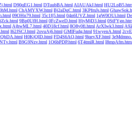
j.html
D90qEG1.html
DTuubBA.html
AIAUAkJ.html
HU2LpB5.htm
hM.html
ChAMYXW.html
Bj2aDqC.html
3KPfmJs.html
GhawSok.h
.html
09OHn79.html
35c1fj5.html
04n6UVZ.html
1gW0OUi.html
De
Zck.html
9Bp0UfH.html
0FcZweD.html
HjyMjD3.html
0StFYgn.htm
x.html
AjhwML7.html
40D18cf.html
8O8y0fi.html
ArXIwk3.html
A9Z
.html
I62JSCJ.html
2ovuAj6.html
GMIFudg.html
91wyenA.html
2cvE
QbDA.html
H0KjQID.html
FD4S6AQ.html
9lqevXF.html
3eMdmno.
NTv.html
B9G9Nzv.html
1O6bPDP.html
6T4tmiR.html
I8mpAfm.htm