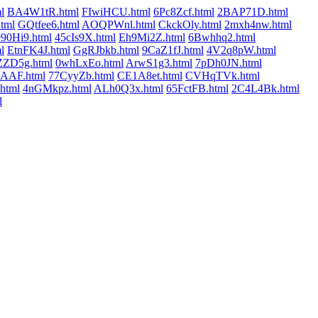
l
BA4W1tR.html
FIwiHCU.html
6Pc8Zcf.html
2BAP71D.html
tml
GQtfee6.html
AOQPWnl.html
CkckOly.html
2mxh4nw.html
90Hi9.html
45cIs9X.html
Eh9Mi2Z.html
6Bwhhq2.html
l
EtnFK4J.html
GgRJbkb.html
9CaZ1fJ.html
4V2q8pW.html
ZD5g.html
0whLxEo.html
ArwS1g3.html
7pDh0JN.html
AAF.html
77CyyZb.html
CE1A8et.html
CVHqTVk.html
html
4nGMkpz.html
ALh0Q3x.html
65FctFB.html
2C4L4Bk.html
l