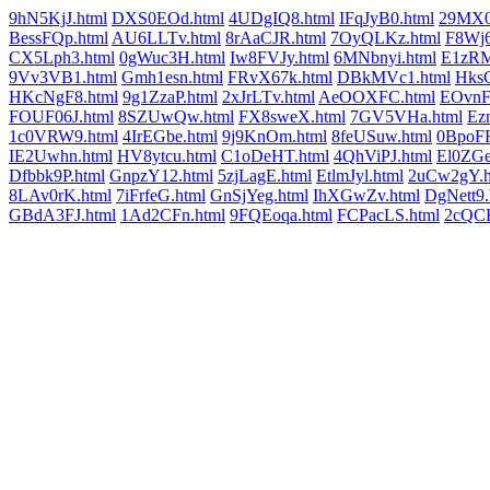
9hN5KjJ.html
DXS0EOd.html
4UDgIQ8.html
IFqJyB0.html
29MX0
BessFQp.html
AU6LLTv.html
8rAaCJR.html
7OyQLKz.html
F8Wj6
CX5Lph3.html
0gWuc3H.html
Iw8FVJy.html
6MNbnyi.html
E1zRM
9Vv3VB1.html
Gmh1esn.html
FRvX67k.html
DBkMVc1.html
HksG
HKcNgF8.html
9g1ZzaP.html
2xJrLTv.html
AeOOXFC.html
EOvnF
FOUF06J.html
8SZUwQw.html
FX8sweX.html
7GV5VHa.html
Ez
1c0VRW9.html
4IrEGbe.html
9j9KnOm.html
8feUSuw.html
0BpoFR
IE2Uwhn.html
HV8ytcu.html
C1oDeHT.html
4QhViPJ.html
El0ZGe
Dfbbk9P.html
GnpzY12.html
5zjLagE.html
EtlmJyl.html
2uCw2gY.h
8LAv0rK.html
7iFrfeG.html
GnSjYeg.html
IhXGwZv.html
DgNett9.
GBdA3FJ.html
1Ad2CFn.html
9FQEoqa.html
FCPacLS.html
2cQC