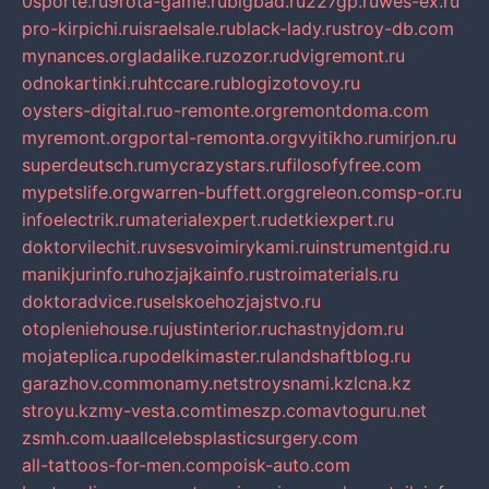
0sporte.ru
9rota-game.ru
bigbad.ru
227gp.ru
wes-ex.ru
pro-kirpichi.ru
israelsale.ru
black-lady.ru
stroy-db.com
mynances.org
ladalike.ru
zozor.ru
dvigremont.ru
odnokartinki.ru
htccare.ru
blogizotovoy.ru
oysters-digital.ru
o-remonte.org
remontdoma.com
myremont.org
portal-remonta.org
vyitikho.ru
mirjon.ru
superdeutsch.ru
mycrazystars.ru
filosofyfree.com
mypetslife.org
warren-buffett.org
greleon.com
sp-or.ru
infoelectrik.ru
materialexpert.ru
detkiexpert.ru
doktorvilechit.ru
vsesvoimirykami.ru
instrumentgid.ru
manikjurinfo.ru
hozjajkainfo.ru
stroimaterials.ru
doktoradvice.ru
selskoehozjajstvo.ru
otopleniehouse.ru
justinterior.ru
chastnyjdom.ru
mojateplica.ru
podelkimaster.ru
landshaftblog.ru
garazhov.com
monamy.net
stroysnami.kz
lcna.kz
stroyu.kz
my-vesta.com
timeszp.com
avtoguru.net
zsmh.com.ua
allcelebsplasticsurgery.com
all-tattoos-for-men.com
poisk-auto.com