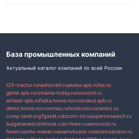
База промышленных компаний
Актуальный каталог компаний по всей России
t25-tractor.ru
nashicveti.ru
alutex.spb.ru
fas.ru
gbmk.spb.ru
romania-today.ru
novoizol.ru
airheat-spb.ru
fisika.home.nov.ru
orakul.spb.ru
demo.home.nov.ru
mnso.ru
home.nov.ru
cemko.ru
comp-land.org
7gazet.ru
bicom-oil.ru
superiorsearch.ru
bulgarianedvizhimost.ru
sn-hram.ru
senovosti.ru
fexer.ru
snite-mebel.ru
anamvkusno.ru
technosaratov.ru