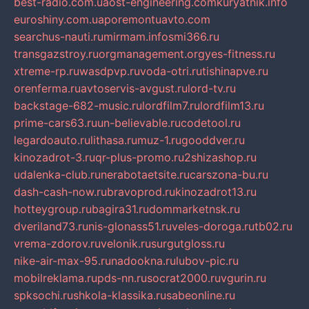
best-radio.com.ua
ost-engineering.com
kuryatnik.info
euroshiny.com.ua
poremontuavto.com
searchus-nauti.ru
mirmam.info
smi366.ru
transgazstroy.ru
orgmanagement.org
yes-fitness.ru
xtreme-rp.ru
wasdpvp.ru
voda-otri.ru
tishinapve.ru
orenferma.ru
avtoservis-avgust.ru
lord-tv.ru
backstage-682-music.ru
lordfilm7.ru
lordfilm13.ru
prime-cars63.ru
un-believable.ru
codetool.ru
legardoauto.ru
lithasa.ru
muz-1.ru
gooddver.ru
kinozadrot-3.ru
qr-plus-promo.ru
2shizashop.ru
udalenka-club.ru
nerabotaetsite.ru
carszona-bu.ru
dash-cash-now.ru
bravoprod.ru
kinozadrot13.ru
hotteygroup.ru
bagira31.ru
dommarketnsk.ru
dveriland73.ru
nis-glonass51.ru
veles-doroga.ru
tb02.ru
vrema-zdorov.ru
velonik.ru
surgutgloss.ru
nike-air-max-95.ru
nadookna.ru
lubov-pic.ru
mobilreklama.ru
pds-nn.ru
socrat2000.ru
vgurin.ru
spksochi.ru
shkola-klassika.ru
sabeonline.ru