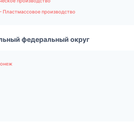
еское производство
— Пластмассовое производство
альный федеральный округ
ронеж