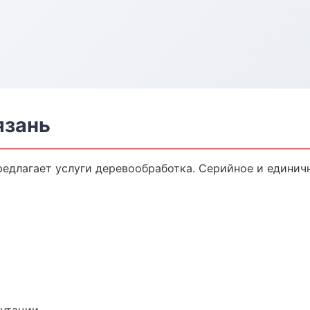
язань
редлагает услуги деревообработка. Серийное и единич