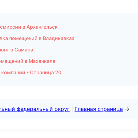
смиссии в Архангельск
лка помещений в Владикавказ
монт в Самара
омещений в Махачкала
 компаний - Страница 20
альный федеральный округ
|
Главная страница
→