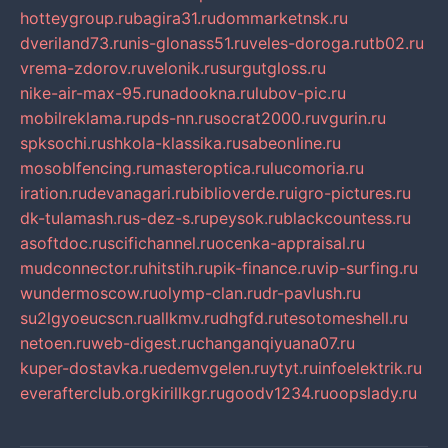
hotteygroup.ru
bagira31.ru
dommarketnsk.ru
dveriland73.ru
nis-glonass51.ru
veles-doroga.ru
tb02.ru
vrema-zdorov.ru
velonik.ru
surgutgloss.ru
nike-air-max-95.ru
nadookna.ru
lubov-pic.ru
mobilreklama.ru
pds-nn.ru
socrat2000.ru
vgurin.ru
spksochi.ru
shkola-klassika.ru
sabeonline.ru
mosoblfencing.ru
masteroptica.ru
lucomoria.ru
iration.ru
devanagari.ru
biblioverde.ru
igro-pictures.ru
dk-tulamash.ru
s-dez-s.ru
peysok.ru
blackcountess.ru
asoftdoc.ru
scifichannel.ru
ocenka-appraisal.ru
mudconnector.ru
hitstih.ru
pik-finance.ru
vip-surfing.ru
wundermoscow.ru
olymp-clan.ru
dr-pavlush.ru
su2lgyoeucscn.ru
allkmv.ru
dhgfd.ru
tesotomeshell.ru
netoen.ru
web-digest.ru
changanqiyuana07.ru
kuper-dostavka.ru
edemvgelen.ru
ytyt.ru
infoelektrik.ru
everafterclub.org
kirillkgr.ru
goodv1234.ru
oopslady.ru