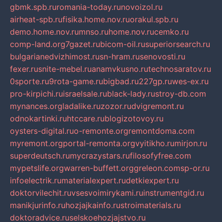
gbmk.spb.ru
romania-today.ru
novoizol.ru
airheat-spb.ru
fisika.home.nov.ru
orakul.spb.ru
demo.home.nov.ru
mnso.ru
home.nov.ru
cemko.ru
comp-land.org
7gazet.ru
bicom-oil.ru
superiorsearch.ru
bulgarianedvizhimost.ru
sn-hram.ru
senovosti.ru
fexer.ru
snite-mebel.ru
anamvkusno.ru
technosaratov.ru
0sporte.ru
9rota-game.ru
bigbad.ru
227gp.ru
wes-ex.ru
pro-kirpichi.ru
israelsale.ru
black-lady.ru
stroy-db.com
mynances.org
ladalike.ru
zozor.ru
dvigremont.ru
odnokartinki.ru
htccare.ru
blogizotovoy.ru
oysters-digital.ru
o-remonte.org
remontdoma.com
myremont.org
portal-remonta.org
vyitikho.ru
mirjon.ru
superdeutsch.ru
mycrazystars.ru
filosofyfree.com
mypetslife.org
warren-buffett.org
greleon.com
sp-or.ru
infoelectrik.ru
materialexpert.ru
detkiexpert.ru
doktorvilechit.ru
vsesvoimirykami.ru
instrumentgid.ru
manikjurinfo.ru
hozjajkainfo.ru
stroimaterials.ru
doktoradvice.ru
selskoehozjajstvo.ru