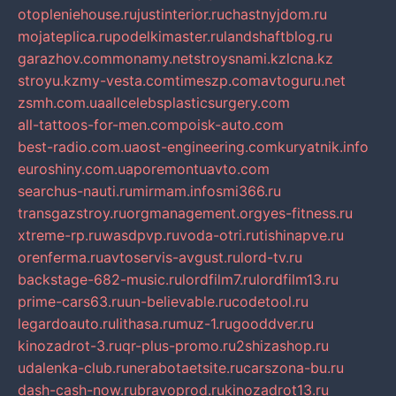
otopleniehouse.ru
justinterior.ru
chastnyjdom.ru
mojateplica.ru
podelkimaster.ru
landshaftblog.ru
garazhov.com
monamy.net
stroysnami.kz
lcna.kz
stroyu.kz
my-vesta.com
timeszp.com
avtoguru.net
zsmh.com.ua
allcelebsplasticsurgery.com
all-tattoos-for-men.com
poisk-auto.com
best-radio.com.ua
ost-engineering.com
kuryatnik.info
euroshiny.com.ua
poremontuavto.com
searchus-nauti.ru
mirmam.info
smi366.ru
transgazstroy.ru
orgmanagement.org
yes-fitness.ru
xtreme-rp.ru
wasdpvp.ru
voda-otri.ru
tishinapve.ru
orenferma.ru
avtoservis-avgust.ru
lord-tv.ru
backstage-682-music.ru
lordfilm7.ru
lordfilm13.ru
prime-cars63.ru
un-believable.ru
codetool.ru
legardoauto.ru
lithasa.ru
muz-1.ru
gooddver.ru
kinozadrot-3.ru
qr-plus-promo.ru
2shizashop.ru
udalenka-club.ru
nerabotaetsite.ru
carszona-bu.ru
dash-cash-now.ru
bravoprod.ru
kinozadrot13.ru