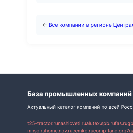
←
Все компании в регионе Центр
База промышленных компаний
Актуальный каталог компаний по всей Рос
t25-tractor.ru
nashicveti.ru
alutex.spb.ru
fas.ru
gb
mnso.ru
home.nov.ru
cemko.ru
comp-land.org
7g