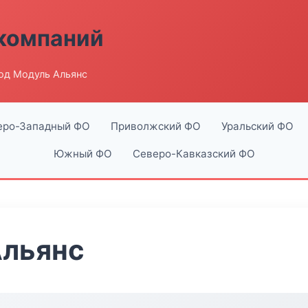
компаний
од Модуль Альянс
еро-Западный ФО
Приволжский ФО
Уральский ФО
Южный ФО
Северо-Кавказский ФО
Альянс