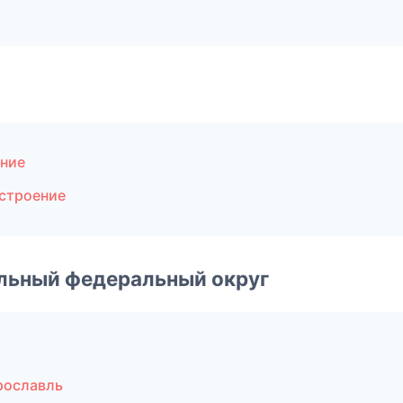
ние
строение
альный федеральный округ
рославль