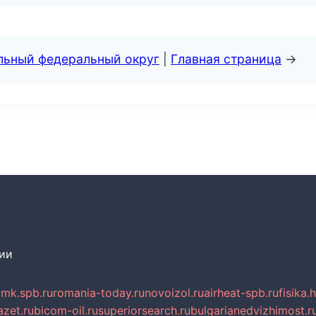
альный федеральный округ
|
Главная страница
→
сии
mk.spb.ru
romania-today.ru
novoizol.ru
airheat-spb.ru
fisika.
azet.ru
bicom-oil.ru
superiorsearch.ru
bulgarianedvizhimost.r