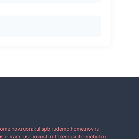
home.nov.ru
orakul.spb.ru
demo.home.nov.ru
u
sn-hram.ru
senovosti.ru
fexer.ru
snite-mebel.ru