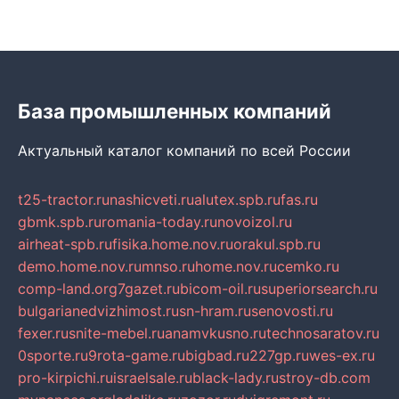
База промышленных компаний
Актуальный каталог компаний по всей России
t25-tractor.ru
nashicveti.ru
alutex.spb.ru
fas.ru
gbmk.spb.ru
romania-today.ru
novoizol.ru
airheat-spb.ru
fisika.home.nov.ru
orakul.spb.ru
demo.home.nov.ru
mnso.ru
home.nov.ru
cemko.ru
comp-land.org
7gazet.ru
bicom-oil.ru
superiorsearch.ru
bulgarianedvizhimost.ru
sn-hram.ru
senovosti.ru
fexer.ru
snite-mebel.ru
anamvkusno.ru
technosaratov.ru
0sporte.ru
9rota-game.ru
bigbad.ru
227gp.ru
wes-ex.ru
pro-kirpichi.ru
israelsale.ru
black-lady.ru
stroy-db.com