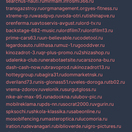
searchus-nauti.ru
mirmam.info
smi366.ru
transgazstroy.ru
orgmanagement.org
yes-fitness.ru
xtreme-rp.ru
wasdpvp.ru
voda-otri.ru
tishinapve.ru
orenferma.ru
avtoservis-avgust.ru
lord-tv.ru
backstage-682-music.ru
lordfilm7.ru
lordfilm13.ru
prime-cars63.ru
un-believable.ru
codetool.ru
legardoauto.ru
lithasa.ru
muz-1.ru
gooddver.ru
kinozadrot-3.ru
qr-plus-promo.ru
2shizashop.ru
udalenka-club.ru
nerabotaetsite.ru
carszona-bu.ru
dash-cash-now.ru
bravoprod.ru
kinozadrot13.ru
hotteygroup.ru
bagira31.ru
dommarketnsk.ru
dveriland73.ru
nis-glonass51.ru
veles-doroga.ru
tb02.ru
vrema-zdorov.ru
velonik.ru
surgutgloss.ru
nike-air-max-95.ru
nadookna.ru
lubov-pic.ru
mobilreklama.ru
pds-nn.ru
socrat2000.ru
vgurin.ru
spksochi.ru
shkola-klassika.ru
sabeonline.ru
mosoblfencing.ru
masteroptica.ru
lucomoria.ru
iration.ru
devanagari.ru
biblioverde.ru
igro-pictures.ru