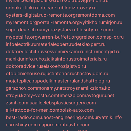
mynances.org
ladalike.ru
zozor.ru
dvigremont.ru
odnokartinki.ru
htccare.ru
blogizotovoy.ru
oysters-digital.ru
o-remonte.org
remontdoma.com
myremont.org
portal-remonta.org
vyitikho.ru
mirjon.ru
superdeutsch.ru
mycrazystars.ru
filosofyfree.com
mypetslife.org
warren-buffett.org
greleon.com
sp-or.ru
infoelectrik.ru
materialexpert.ru
detkiexpert.ru
doktorvilechit.ru
vsesvoimirykami.ru
instrumentgid.ru
manikjurinfo.ru
hozjajkainfo.ru
stroimaterials.ru
doktoradvice.ru
selskoehozjajstvo.ru
otopleniehouse.ru
justinterior.ru
chastnyjdom.ru
mojateplica.ru
podelkimaster.ru
landshaftblog.ru
garazhov.com
monamy.net
stroysnami.kz
lcna.kz
stroyu.kz
my-vesta.com
timeszp.com
avtoguru.net
zsmh.com.ua
allcelebsplasticsurgery.com
all-tattoos-for-men.com
poisk-auto.com
best-radio.com.ua
ost-engineering.com
kuryatnik.info
euroshiny.com.ua
poremontuavto.com