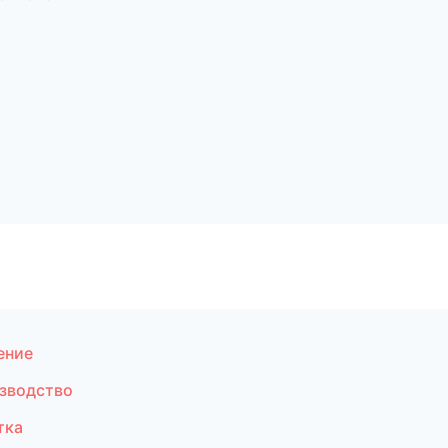
ение
зводство
тка