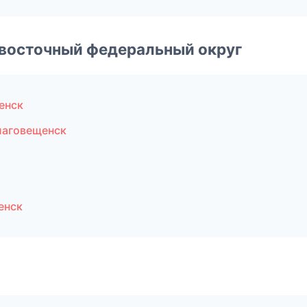
евосточный федеральный округ
енск
лаговещенск
енск