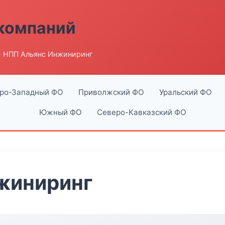
компаний
 НПП Альянс Инжиниринг
ро-Западный ФО
Приволжский ФО
Уральский ФО
Южный ФО
Северо-Кавказский ФО
жиниринг