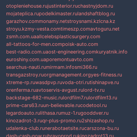
otopleniehouse.ru
justinterior.ru
chastnyjdom.ru
mojateplica.ru
podelkimaster.ru
landshaftblog.ru
garazhov.com
monamy.net
stroysnami.kz
lcna.kz
stroyu.kz
my-vesta.com
timeszp.com
avtoguru.net
zsmh.com.ua
allcelebsplasticsurgery.com
all-tattoos-for-men.com
poisk-auto.com
best-radio.com.ua
ost-engineering.com
kuryatnik.info
euroshiny.com.ua
poremontuavto.com
searchus-nauti.ru
mirmam.info
smi366.ru
transgazstroy.ru
orgmanagement.org
yes-fitness.ru
xtreme-rp.ru
wasdpvp.ru
voda-otri.ru
tishinapve.ru
orenferma.ru
avtoservis-avgust.ru
lord-tv.ru
backstage-682-music.ru
lordfilm7.ru
lordfilm13.ru
prime-cars63.ru
un-believable.ru
codetool.ru
legardoauto.ru
lithasa.ru
muz-1.ru
gooddver.ru
kinozadrot-3.ru
qr-plus-promo.ru
2shizashop.ru
udalenka-club.ru
nerabotaetsite.ru
carszona-bu.ru
dash-cash-now.ru
bravoprod.ru
kinozadrot13.ru