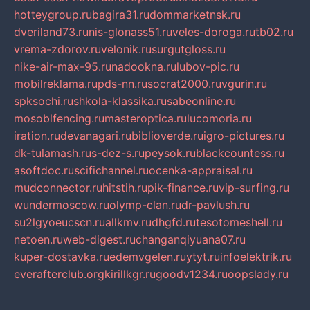
hotteygroup.ru
bagira31.ru
dommarketnsk.ru
dveriland73.ru
nis-glonass51.ru
veles-doroga.ru
tb02.ru
vrema-zdorov.ru
velonik.ru
surgutgloss.ru
nike-air-max-95.ru
nadookna.ru
lubov-pic.ru
mobilreklama.ru
pds-nn.ru
socrat2000.ru
vgurin.ru
spksochi.ru
shkola-klassika.ru
sabeonline.ru
mosoblfencing.ru
masteroptica.ru
lucomoria.ru
iration.ru
devanagari.ru
biblioverde.ru
igro-pictures.ru
dk-tulamash.ru
s-dez-s.ru
peysok.ru
blackcountess.ru
asoftdoc.ru
scifichannel.ru
ocenka-appraisal.ru
mudconnector.ru
hitstih.ru
pik-finance.ru
vip-surfing.ru
wundermoscow.ru
olymp-clan.ru
dr-pavlush.ru
su2lgyoeucscn.ru
allkmv.ru
dhgfd.ru
tesotomeshell.ru
netoen.ru
web-digest.ru
changanqiyuana07.ru
kuper-dostavka.ru
edemvgelen.ru
ytyt.ru
infoelektrik.ru
everafterclub.org
kirillkgr.ru
goodv1234.ru
oopslady.ru