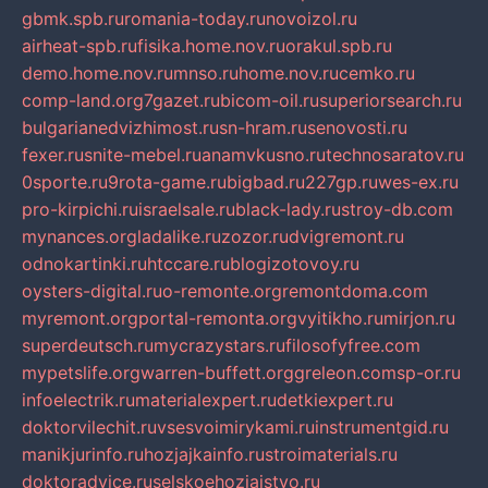
gbmk.spb.ru
romania-today.ru
novoizol.ru
airheat-spb.ru
fisika.home.nov.ru
orakul.spb.ru
demo.home.nov.ru
mnso.ru
home.nov.ru
cemko.ru
comp-land.org
7gazet.ru
bicom-oil.ru
superiorsearch.ru
bulgarianedvizhimost.ru
sn-hram.ru
senovosti.ru
fexer.ru
snite-mebel.ru
anamvkusno.ru
technosaratov.ru
0sporte.ru
9rota-game.ru
bigbad.ru
227gp.ru
wes-ex.ru
pro-kirpichi.ru
israelsale.ru
black-lady.ru
stroy-db.com
mynances.org
ladalike.ru
zozor.ru
dvigremont.ru
odnokartinki.ru
htccare.ru
blogizotovoy.ru
oysters-digital.ru
o-remonte.org
remontdoma.com
myremont.org
portal-remonta.org
vyitikho.ru
mirjon.ru
superdeutsch.ru
mycrazystars.ru
filosofyfree.com
mypetslife.org
warren-buffett.org
greleon.com
sp-or.ru
infoelectrik.ru
materialexpert.ru
detkiexpert.ru
doktorvilechit.ru
vsesvoimirykami.ru
instrumentgid.ru
manikjurinfo.ru
hozjajkainfo.ru
stroimaterials.ru
doktoradvice.ru
selskoehozjajstvo.ru