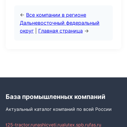
←
Все компании в регионе
Дальневосточный федеральный
округ
|
Главная страница
→
База промышленных компаний
Актуальный каталог компаний по всей России
t25-tractor.ru
nashicveti.ru
alutex.spb.ru
fas.ru