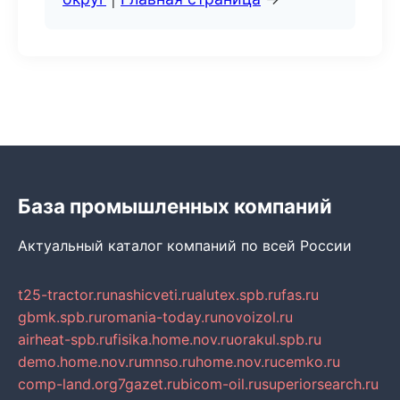
База промышленных компаний
Актуальный каталог компаний по всей России
t25-tractor.ru
nashicveti.ru
alutex.spb.ru
fas.ru
gbmk.spb.ru
romania-today.ru
novoizol.ru
airheat-spb.ru
fisika.home.nov.ru
orakul.spb.ru
demo.home.nov.ru
mnso.ru
home.nov.ru
cemko.ru
comp-land.org
7gazet.ru
bicom-oil.ru
superiorsearch.ru