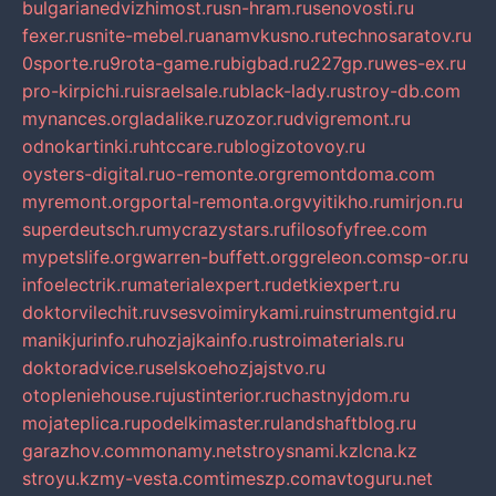
bulgarianedvizhimost.ru
sn-hram.ru
senovosti.ru
fexer.ru
snite-mebel.ru
anamvkusno.ru
technosaratov.ru
0sporte.ru
9rota-game.ru
bigbad.ru
227gp.ru
wes-ex.ru
pro-kirpichi.ru
israelsale.ru
black-lady.ru
stroy-db.com
mynances.org
ladalike.ru
zozor.ru
dvigremont.ru
odnokartinki.ru
htccare.ru
blogizotovoy.ru
oysters-digital.ru
o-remonte.org
remontdoma.com
myremont.org
portal-remonta.org
vyitikho.ru
mirjon.ru
superdeutsch.ru
mycrazystars.ru
filosofyfree.com
mypetslife.org
warren-buffett.org
greleon.com
sp-or.ru
infoelectrik.ru
materialexpert.ru
detkiexpert.ru
doktorvilechit.ru
vsesvoimirykami.ru
instrumentgid.ru
manikjurinfo.ru
hozjajkainfo.ru
stroimaterials.ru
doktoradvice.ru
selskoehozjajstvo.ru
otopleniehouse.ru
justinterior.ru
chastnyjdom.ru
mojateplica.ru
podelkimaster.ru
landshaftblog.ru
garazhov.com
monamy.net
stroysnami.kz
lcna.kz
stroyu.kz
my-vesta.com
timeszp.com
avtoguru.net