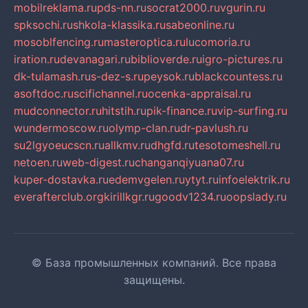
mobilreklama.ru
pds-nn.ru
socrat2000.ru
vgurin.ru
spksochi.ru
shkola-klassika.ru
sabeonline.ru
mosoblfencing.ru
masteroptica.ru
lucomoria.ru
iration.ru
devanagari.ru
biblioverde.ru
igro-pictures.ru
dk-tulamash.ru
s-dez-s.ru
peysok.ru
blackcountess.ru
asoftdoc.ru
scifichannel.ru
ocenka-appraisal.ru
mudconnector.ru
hitstih.ru
pik-finance.ru
vip-surfing.ru
wundermoscow.ru
olymp-clan.ru
dr-pavlush.ru
su2lgyoeucscn.ru
allkmv.ru
dhgfd.ru
tesotomeshell.ru
netoen.ru
web-digest.ru
changanqiyuana07.ru
kuper-dostavka.ru
edemvgelen.ru
ytyt.ru
infoelektrik.ru
everafterclub.org
kirillkgr.ru
goodv1234.ru
oopslady.ru
© База промышленных компаний. Все права
защищены.