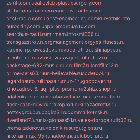
zsmh.com.ua
allcelebsplasticsurgery.com
all-tattoos-for-men.com
poisk-auto.com
best-radio.com.ua
ost-engineering.com
kuryatnik.info
euroshiny.com.ua
poremontuavto.com
searchus-nauti.ru
mirmam.info
smi366.ru
transgazstroy.ru
orgmanagement.org
yes-fitness.ru
xtreme-rp.ru
wasdpvp.ru
voda-otri.ru
tishinapve.ru
orenferma.ru
avtoservis-avgust.ru
lord-tv.ru
backstage-682-music.ru
lordfilm7.ru
lordfilm13.ru
prime-cars63.ru
un-believable.ru
codetool.ru
legardoauto.ru
lithasa.ru
muz-1.ru
gooddver.ru
kinozadrot-3.ru
qr-plus-promo.ru
2shizashop.ru
udalenka-club.ru
nerabotaetsite.ru
carszona-bu.ru
dash-cash-now.ru
bravoprod.ru
kinozadrot13.ru
hotteygroup.ru
bagira31.ru
dommarketnsk.ru
dveriland73.ru
nis-glonass51.ru
veles-doroga.ru
tb02.ru
vrema-zdorov.ru
velonik.ru
surgutgloss.ru
nike-air-max-95.ru
nadookna.ru
lubov-pic.ru