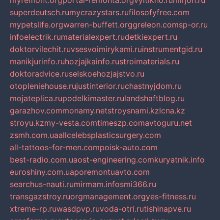
myremont.org
portal-remonta.org
vyitikho.ru
mirjon.ru
superdeutsch.ru
mycrazystars.ru
filosofyfree.com
mypetslife.org
warren-buffett.org
greleon.com
sp-or.ru
infoelectrik.ru
materialexpert.ru
detkiexpert.ru
doktorvilechit.ru
vsesvoimirykami.ru
instrumentgid.ru
manikjurinfo.ru
hozjajkainfo.ru
stroimaterials.ru
doktoradvice.ru
selskoehozjajstvo.ru
otopleniehouse.ru
justinterior.ru
chastnyjdom.ru
mojateplica.ru
podelkimaster.ru
landshaftblog.ru
garazhov.com
monamy.net
stroysnami.kz
lcna.kz
stroyu.kz
my-vesta.com
timeszp.com
avtoguru.net
zsmh.com.ua
allcelebsplasticsurgery.com
all-tattoos-for-men.com
poisk-auto.com
best-radio.com.ua
ost-engineering.com
kuryatnik.info
euroshiny.com.ua
poremontuavto.com
searchus-nauti.ru
mirmam.info
smi366.ru
transgazstroy.ru
orgmanagement.org
yes-fitness.ru
xtreme-rp.ru
wasdpvp.ru
voda-otri.ru
tishinapve.ru