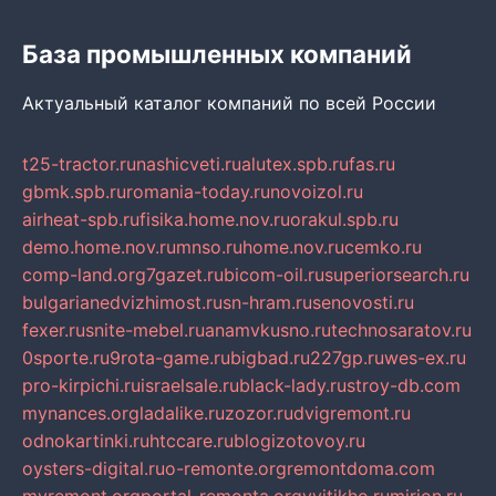
База промышленных компаний
Актуальный каталог компаний по всей России
t25-tractor.ru
nashicveti.ru
alutex.spb.ru
fas.ru
gbmk.spb.ru
romania-today.ru
novoizol.ru
airheat-spb.ru
fisika.home.nov.ru
orakul.spb.ru
demo.home.nov.ru
mnso.ru
home.nov.ru
cemko.ru
comp-land.org
7gazet.ru
bicom-oil.ru
superiorsearch.ru
bulgarianedvizhimost.ru
sn-hram.ru
senovosti.ru
fexer.ru
snite-mebel.ru
anamvkusno.ru
technosaratov.ru
0sporte.ru
9rota-game.ru
bigbad.ru
227gp.ru
wes-ex.ru
pro-kirpichi.ru
israelsale.ru
black-lady.ru
stroy-db.com
mynances.org
ladalike.ru
zozor.ru
dvigremont.ru
odnokartinki.ru
htccare.ru
blogizotovoy.ru
oysters-digital.ru
o-remonte.org
remontdoma.com