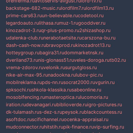
orenferma.ru
avtoservis-avgust.ru
lord-tv.ru
backstage-682-music.ru
lordfilm7.ru
lordfilm13.ru
prime-cars63.ru
un-believable.ru
codetool.ru
legardoauto.ru
lithasa.ru
muz-1.ru
gooddver.ru
kinozadrot-3.ru
qr-plus-promo.ru
2shizashop.ru
udalenka-club.ru
nerabotaetsite.ru
carszona-bu.ru
dash-cash-now.ru
bravoprod.ru
kinozadrot13.ru
hotteygroup.ru
bagira31.ru
dommarketnsk.ru
dveriland73.ru
nis-glonass51.ru
veles-doroga.ru
tb02.ru
vrema-zdorov.ru
velonik.ru
surgutgloss.ru
nike-air-max-95.ru
nadookna.ru
lubov-pic.ru
mobilreklama.ru
pds-nn.ru
socrat2000.ru
vgurin.ru
spksochi.ru
shkola-klassika.ru
sabeonline.ru
mosoblfencing.ru
masteroptica.ru
lucomoria.ru
iration.ru
devanagari.ru
biblioverde.ru
igro-pictures.ru
dk-tulamash.ru
s-dez-s.ru
peysok.ru
blackcountess.ru
asoftdoc.ru
scifichannel.ru
ocenka-appraisal.ru
mudconnector.ru
hitstih.ru
pik-finance.ru
vip-surfing.ru