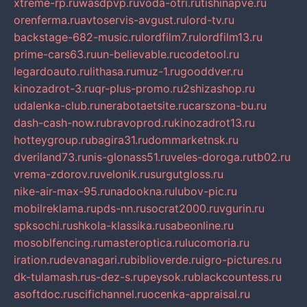
xtreme-rp.ru
wasdpvp.ru
voda-otri.ru
tishinapve.ru
orenferma.ru
avtoservis-avgust.ru
lord-tv.ru
backstage-682-music.ru
lordfilm7.ru
lordfilm13.ru
prime-cars63.ru
un-believable.ru
codetool.ru
legardoauto.ru
lithasa.ru
muz-1.ru
gooddver.ru
kinozadrot-3.ru
qr-plus-promo.ru
2shizashop.ru
udalenka-club.ru
nerabotaetsite.ru
carszona-bu.ru
dash-cash-now.ru
bravoprod.ru
kinozadrot13.ru
hotteygroup.ru
bagira31.ru
dommarketnsk.ru
dveriland73.ru
nis-glonass51.ru
veles-doroga.ru
tb02.ru
vrema-zdorov.ru
velonik.ru
surgutgloss.ru
nike-air-max-95.ru
nadookna.ru
lubov-pic.ru
mobilreklama.ru
pds-nn.ru
socrat2000.ru
vgurin.ru
spksochi.ru
shkola-klassika.ru
sabeonline.ru
mosoblfencing.ru
masteroptica.ru
lucomoria.ru
iration.ru
devanagari.ru
biblioverde.ru
igro-pictures.ru
dk-tulamash.ru
s-dez-s.ru
peysok.ru
blackcountess.ru
asoftdoc.ru
scifichannel.ru
ocenka-appraisal.ru