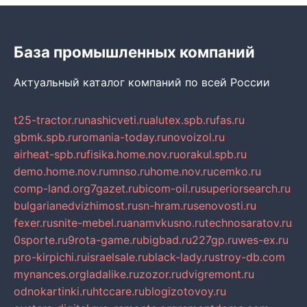
База промышленных компаний
Актуальный каталог компаний по всей России
t25-tractor.ru
nashicveti.ru
alutex.spb.ru
fas.ru
gbmk.spb.ru
romania-today.ru
novoizol.ru
airheat-spb.ru
fisika.home.nov.ru
orakul.spb.ru
demo.home.nov.ru
mnso.ru
home.nov.ru
cemko.ru
comp-land.org
7gazet.ru
bicom-oil.ru
superiorsearch.ru
bulgarianedvizhimost.ru
sn-hram.ru
senovosti.ru
fexer.ru
snite-mebel.ru
anamvkusno.ru
technosaratov.ru
0sporte.ru
9rota-game.ru
bigbad.ru
227gp.ru
wes-ex.ru
pro-kirpichi.ru
israelsale.ru
black-lady.ru
stroy-db.com
mynances.org
ladalike.ru
zozor.ru
dvigremont.ru
odnokartinki.ru
htccare.ru
blogizotovoy.ru