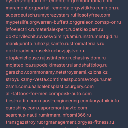
oysters-digital.ru
o-remonte.org
remontdoma.com
myremont.org
portal-remonta.org
vyitikho.ru
mirjon.ru
superdeutsch.ru
mycrazystars.ru
filosofyfree.com
mypetslife.org
warren-buffett.org
greleon.com
sp-or.ru
infoelectrik.ru
materialexpert.ru
detkiexpert.ru
doktorvilechit.ru
vsesvoimirykami.ru
instrumentgid.ru
manikjurinfo.ru
hozjajkainfo.ru
stroimaterials.ru
doktoradvice.ru
selskoehozjajstvo.ru
otopleniehouse.ru
justinterior.ru
chastnyjdom.ru
mojateplica.ru
podelkimaster.ru
landshaftblog.ru
garazhov.com
monamy.net
stroysnami.kz
lcna.kz
stroyu.kz
my-vesta.com
timeszp.com
avtoguru.net
zsmh.com.ua
allcelebsplasticsurgery.com
all-tattoos-for-men.com
poisk-auto.com
best-radio.com.ua
ost-engineering.com
kuryatnik.info
euroshiny.com.ua
poremontuavto.com
searchus-nauti.ru
mirmam.info
smi366.ru
transgazstroy.ru
orgmanagement.org
yes-fitness.ru