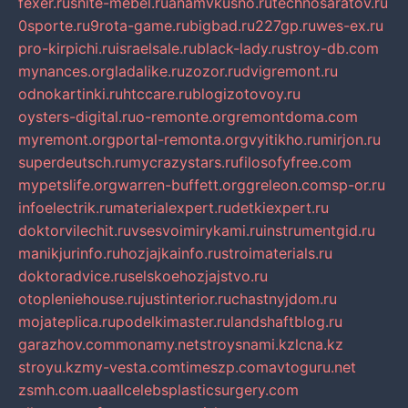
fexer.ru
snite-mebel.ru
anamvkusno.ru
technosaratov.ru
0sporte.ru
9rota-game.ru
bigbad.ru
227gp.ru
wes-ex.ru
pro-kirpichi.ru
israelsale.ru
black-lady.ru
stroy-db.com
mynances.org
ladalike.ru
zozor.ru
dvigremont.ru
odnokartinki.ru
htccare.ru
blogizotovoy.ru
oysters-digital.ru
o-remonte.org
remontdoma.com
myremont.org
portal-remonta.org
vyitikho.ru
mirjon.ru
superdeutsch.ru
mycrazystars.ru
filosofyfree.com
mypetslife.org
warren-buffett.org
greleon.com
sp-or.ru
infoelectrik.ru
materialexpert.ru
detkiexpert.ru
doktorvilechit.ru
vsesvoimirykami.ru
instrumentgid.ru
manikjurinfo.ru
hozjajkainfo.ru
stroimaterials.ru
doktoradvice.ru
selskoehozjajstvo.ru
otopleniehouse.ru
justinterior.ru
chastnyjdom.ru
mojateplica.ru
podelkimaster.ru
landshaftblog.ru
garazhov.com
monamy.net
stroysnami.kz
lcna.kz
stroyu.kz
my-vesta.com
timeszp.com
avtoguru.net
zsmh.com.ua
allcelebsplasticsurgery.com