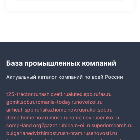
База промышленных компаний
Актуальный каталог компаний по всей России
t25-tractor.ru
nashicveti.ru
alutex.spb.ru
fas.ru
gbmk.spb.ru
romania-today.ru
novoizol.ru
airheat-spb.ru
fisika.home.nov.ru
orakul.spb.ru
demo.home.nov.ru
mnso.ru
home.nov.ru
cemko.ru
comp-land.org
7gazet.ru
bicom-oil.ru
superiorsearch.ru
bulgarianedvizhimost.ru
sn-hram.ru
senovosti.ru