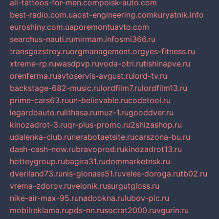
all-tattoos-for-men.com
poisk-auto.com
best-radio.com.ua
ost-engineering.com
kuryatnik.info
euroshiny.com.ua
poremontuavto.com
searchus-nauti.ru
mirmam.info
smi366.ru
transgazstroy.ru
orgmanagement.org
yes-fitness.ru
xtreme-rp.ru
wasdpvp.ru
voda-otri.ru
tishinapve.ru
orenferma.ru
avtoservis-avgust.ru
lord-tv.ru
backstage-682-music.ru
lordfilm7.ru
lordfilm13.ru
prime-cars63.ru
un-believable.ru
codetool.ru
legardoauto.ru
lithasa.ru
muz-1.ru
gooddver.ru
kinozadrot-3.ru
qr-plus-promo.ru
2shizashop.ru
udalenka-club.ru
nerabotaetsite.ru
carszona-bu.ru
dash-cash-now.ru
bravoprod.ru
kinozadrot13.ru
hotteygroup.ru
bagira31.ru
dommarketnsk.ru
dveriland73.ru
nis-glonass51.ru
veles-doroga.ru
tb02.ru
vrema-zdorov.ru
velonik.ru
surgutgloss.ru
nike-air-max-95.ru
nadookna.ru
lubov-pic.ru
mobilreklama.ru
pds-nn.ru
socrat2000.ru
vgurin.ru