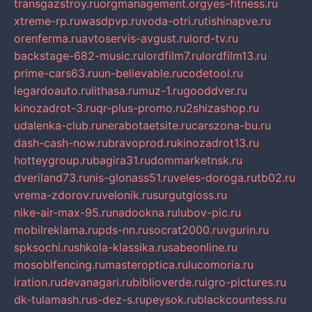
transgazstroy.ru
orgmanagement.org
yes-fitness.ru
xtreme-rp.ru
wasdpvp.ru
voda-otri.ru
tishinapve.ru
orenferma.ru
avtoservis-avgust.ru
lord-tv.ru
backstage-682-music.ru
lordfilm7.ru
lordfilm13.ru
prime-cars63.ru
un-believable.ru
codetool.ru
legardoauto.ru
lithasa.ru
muz-1.ru
gooddver.ru
kinozadrot-3.ru
qr-plus-promo.ru
2shizashop.ru
udalenka-club.ru
nerabotaetsite.ru
carszona-bu.ru
dash-cash-now.ru
bravoprod.ru
kinozadrot13.ru
hotteygroup.ru
bagira31.ru
dommarketnsk.ru
dveriland73.ru
nis-glonass51.ru
veles-doroga.ru
tb02.ru
vrema-zdorov.ru
velonik.ru
surgutgloss.ru
nike-air-max-95.ru
nadookna.ru
lubov-pic.ru
mobilreklama.ru
pds-nn.ru
socrat2000.ru
vgurin.ru
spksochi.ru
shkola-klassika.ru
sabeonline.ru
mosoblfencing.ru
masteroptica.ru
lucomoria.ru
iration.ru
devanagari.ru
biblioverde.ru
igro-pictures.ru
dk-tulamash.ru
s-dez-s.ru
peysok.ru
blackcountess.ru