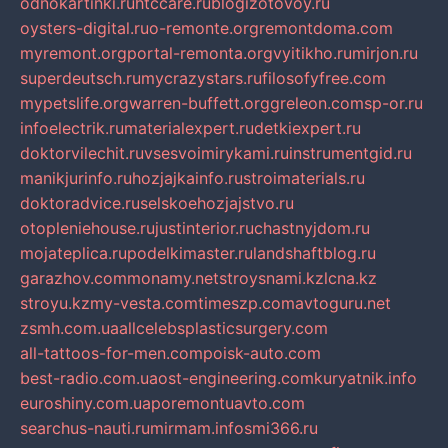
odnokartinki.ru
htccare.ru
blogizotovoy.ru
oysters-digital.ru
o-remonte.org
remontdoma.com
myremont.org
portal-remonta.org
vyitikho.ru
mirjon.ru
superdeutsch.ru
mycrazystars.ru
filosofyfree.com
mypetslife.org
warren-buffett.org
greleon.com
sp-or.ru
infoelectrik.ru
materialexpert.ru
detkiexpert.ru
doktorvilechit.ru
vsesvoimirykami.ru
instrumentgid.ru
manikjurinfo.ru
hozjajkainfo.ru
stroimaterials.ru
doktoradvice.ru
selskoehozjajstvo.ru
otopleniehouse.ru
justinterior.ru
chastnyjdom.ru
mojateplica.ru
podelkimaster.ru
landshaftblog.ru
garazhov.com
monamy.net
stroysnami.kz
lcna.kz
stroyu.kz
my-vesta.com
timeszp.com
avtoguru.net
zsmh.com.ua
allcelebsplasticsurgery.com
all-tattoos-for-men.com
poisk-auto.com
best-radio.com.ua
ost-engineering.com
kuryatnik.info
euroshiny.com.ua
poremontuavto.com
searchus-nauti.ru
mirmam.info
smi366.ru