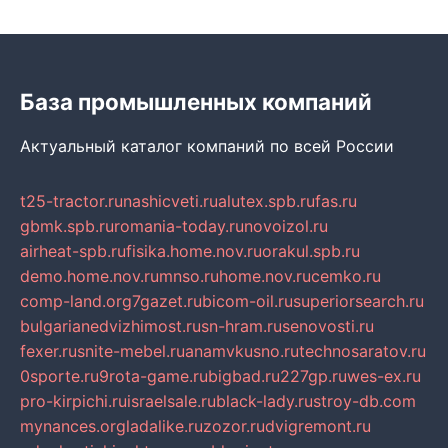
База промышленных компаний
Актуальный каталог компаний по всей России
t25-tractor.ru
nashicveti.ru
alutex.spb.ru
fas.ru
gbmk.spb.ru
romania-today.ru
novoizol.ru
airheat-spb.ru
fisika.home.nov.ru
orakul.spb.ru
demo.home.nov.ru
mnso.ru
home.nov.ru
cemko.ru
comp-land.org
7gazet.ru
bicom-oil.ru
superiorsearch.ru
bulgarianedvizhimost.ru
sn-hram.ru
senovosti.ru
fexer.ru
snite-mebel.ru
anamvkusno.ru
technosaratov.ru
0sporte.ru
9rota-game.ru
bigbad.ru
227gp.ru
wes-ex.ru
pro-kirpichi.ru
israelsale.ru
black-lady.ru
stroy-db.com
mynances.org
ladalike.ru
zozor.ru
dvigremont.ru