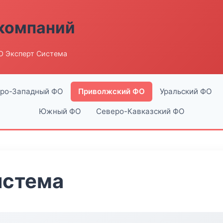
компаний
О Эксперт Система
ро-Западный ФО
Приволжский ФО
Уральский ФО
Южный ФО
Северо-Кавказский ФО
истема