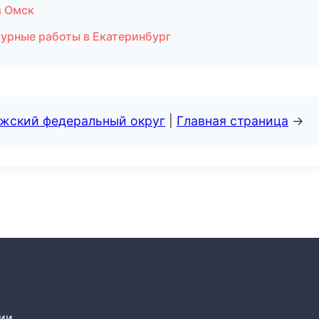
в Омск
урные работы в Екатеринбург
лжский федеральный округ
|
Главная страница
→
сии