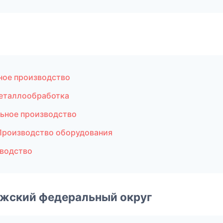
ное производство
еталлообработка
ьное производство
Производство оборудования
зводство
лжский федеральный округ