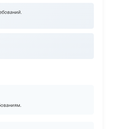
ебований.
бованиям.