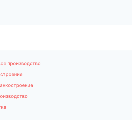
вое производство
остроение
танкостроение
роизводство
тка