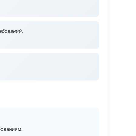
ебований.
бованиям.