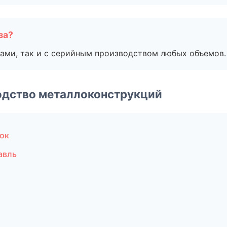
за?
ами, так и с серийным производством любых объемов.
одство металлоконструкций
ок
авль