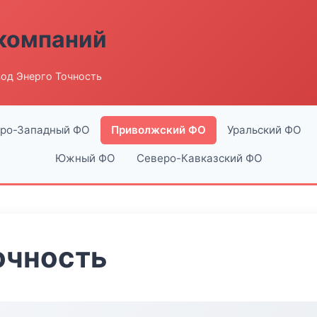
компаний
од Энерго Точность
ро-Западный ФО
Приволжский ФО
Уральский ФО
Южный ФО
Северо-Кавказский ФО
очность