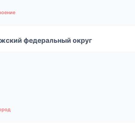
роение
лжский федеральный округ
ород