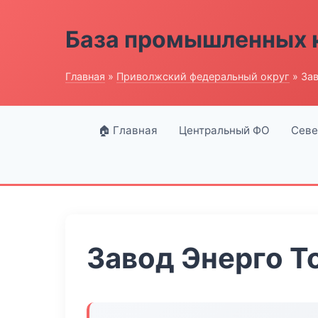
База промышленных 
Главная
»
Приволжский федеральный округ
» Зав
🏠 Главная
Центральный ФО
Севе
Завод Энерго Т