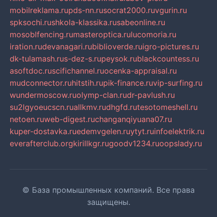
mobilreklama.ru
pds-nn.ru
socrat2000.ru
vgurin.ru
spksochi.ru
shkola-klassika.ru
sabeonline.ru
mosoblfencing.ru
masteroptica.ru
lucomoria.ru
iration.ru
devanagari.ru
biblioverde.ru
igro-pictures.ru
dk-tulamash.ru
s-dez-s.ru
peysok.ru
blackcountess.ru
asoftdoc.ru
scifichannel.ru
ocenka-appraisal.ru
mudconnector.ru
hitstih.ru
pik-finance.ru
vip-surfing.ru
wundermoscow.ru
olymp-clan.ru
dr-pavlush.ru
su2lgyoeucscn.ru
allkmv.ru
dhgfd.ru
tesotomeshell.ru
netoen.ru
web-digest.ru
changanqiyuana07.ru
kuper-dostavka.ru
edemvgelen.ru
ytyt.ru
infoelektrik.ru
everafterclub.org
kirillkgr.ru
goodv1234.ru
oopslady.ru
© База промышленных компаний. Все права
защищены.