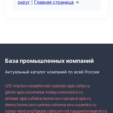
округ
|
Главная страница
→
База промышленных компаний
Актуальный каталог компаний по всей России
t25-tractor.ru
nashicveti.ru
alutex.spb.ru
fas.ru
gbmk.spb.ru
romania-today.ru
novoizol.ru
airheat-spb.ru
fisika.home.nov.ru
orakul.spb.ru
demo.home.nov.ru
mnso.ru
home.nov.ru
cemko.ru
comp-land.org
7gazet.ru
bicom-oil.ru
superiorsearch.ru