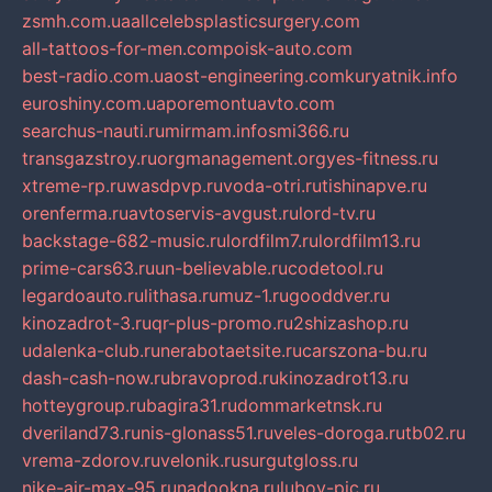
zsmh.com.ua
allcelebsplasticsurgery.com
all-tattoos-for-men.com
poisk-auto.com
best-radio.com.ua
ost-engineering.com
kuryatnik.info
euroshiny.com.ua
poremontuavto.com
searchus-nauti.ru
mirmam.info
smi366.ru
transgazstroy.ru
orgmanagement.org
yes-fitness.ru
xtreme-rp.ru
wasdpvp.ru
voda-otri.ru
tishinapve.ru
orenferma.ru
avtoservis-avgust.ru
lord-tv.ru
backstage-682-music.ru
lordfilm7.ru
lordfilm13.ru
prime-cars63.ru
un-believable.ru
codetool.ru
legardoauto.ru
lithasa.ru
muz-1.ru
gooddver.ru
kinozadrot-3.ru
qr-plus-promo.ru
2shizashop.ru
udalenka-club.ru
nerabotaetsite.ru
carszona-bu.ru
dash-cash-now.ru
bravoprod.ru
kinozadrot13.ru
hotteygroup.ru
bagira31.ru
dommarketnsk.ru
dveriland73.ru
nis-glonass51.ru
veles-doroga.ru
tb02.ru
vrema-zdorov.ru
velonik.ru
surgutgloss.ru
nike-air-max-95.ru
nadookna.ru
lubov-pic.ru