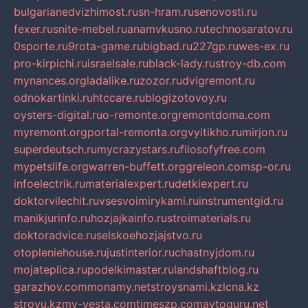
bulgarianedvizhimost.ru
sn-hram.ru
senovosti.ru
fexer.ru
snite-mebel.ru
anamvkusno.ru
technosaratov.ru
0sporte.ru
9rota-game.ru
bigbad.ru
227gp.ru
wes-ex.ru
pro-kirpichi.ru
israelsale.ru
black-lady.ru
stroy-db.com
mynances.org
ladalike.ru
zozor.ru
dvigremont.ru
odnokartinki.ru
htccare.ru
blogizotovoy.ru
oysters-digital.ru
o-remonte.org
remontdoma.com
myremont.org
portal-remonta.org
vyitikho.ru
mirjon.ru
superdeutsch.ru
mycrazystars.ru
filosofyfree.com
mypetslife.org
warren-buffett.org
greleon.com
sp-or.ru
infoelectrik.ru
materialexpert.ru
detkiexpert.ru
doktorvilechit.ru
vsesvoimirykami.ru
instrumentgid.ru
manikjurinfo.ru
hozjajkainfo.ru
stroimaterials.ru
doktoradvice.ru
selskoehozjajstvo.ru
otopleniehouse.ru
justinterior.ru
chastnyjdom.ru
mojateplica.ru
podelkimaster.ru
landshaftblog.ru
garazhov.com
monamy.net
stroysnami.kz
lcna.kz
stroyu.kz
my-vesta.com
timeszp.com
avtoguru.net