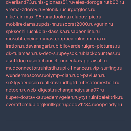
dveriland73.ru
nis-glonass51.ru
veles-doroga.ru
tb02.ru
vrema-zdorov.ru
velonik.ru
surgutgloss.ru
nike-air-max-95.ru
nadookna.ru
lubov-pic.ru
mobilreklama.ru
pds-nn.ru
socrat2000.ru
vgurin.ru
spksochi.ru
shkola-klassika.ru
sabeonline.ru
mosoblfencing.ru
masteroptica.ru
lucomoria.ru
iration.ru
devanagari.ru
biblioverde.ru
igro-pictures.ru
dk-tulamash.ru
s-dez-s.ru
peysok.ru
blackcountess.ru
asoftdoc.ru
scifichannel.ru
ocenka-appraisal.ru
mudconnector.ru
hitstih.ru
pik-finance.ru
vip-surfing.ru
wundermoscow.ru
olymp-clan.ru
dr-pavlush.ru
su2lgyoeucscn.ru
allkmv.ru
dhgfd.ru
tesotomeshell.ru
netoen.ru
web-digest.ru
changanqiyuana07.ru
kuper-dostavka.ru
edemvgelen.ru
ytyt.ru
infoelektrik.ru
everafterclub.org
kirillkgr.ru
goodv1234.ru
oopslady.ru