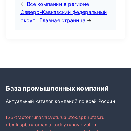
←
Все компании в регионе
Северо-Кавказский федеральный
округ
|
Главная страница
→
База промышленных компаний
Актуальный каталог компаний по всей России
t25-tractor.ru
nashicveti.ru
alutex.spb.ru
fas.ru
gbmk.spb.ru
romania-today.ru
novoizol.ru