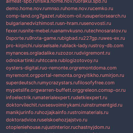
airheat-spb.ru
fisika.home.nov.ru
orakul.spb.ru
demo.home.nov.ru
mnso.ru
home.nov.ru
cemko.ru
comp-land.org
7gazet.ru
bicom-oil.ru
superiorsearch.ru
bulgarianedvizhimost.ru
sn-hram.ru
senovosti.ru
fexer.ru
snite-mebel.ru
anamvkusno.ru
technosaratov.ru
0sporte.ru
9rota-game.ru
bigbad.ru
227gp.ru
wes-ex.ru
pro-kirpichi.ru
israelsale.ru
black-lady.ru
stroy-db.com
mynances.org
ladalike.ru
zozor.ru
dvigremont.ru
odnokartinki.ru
htccare.ru
blogizotovoy.ru
oysters-digital.ru
o-remonte.org
remontdoma.com
myremont.org
portal-remonta.org
vyitikho.ru
mirjon.ru
superdeutsch.ru
mycrazystars.ru
filosofyfree.com
mypetslife.org
warren-buffett.org
greleon.com
sp-or.ru
infoelectrik.ru
materialexpert.ru
detkiexpert.ru
doktorvilechit.ru
vsesvoimirykami.ru
instrumentgid.ru
manikjurinfo.ru
hozjajkainfo.ru
stroimaterials.ru
doktoradvice.ru
selskoehozjajstvo.ru
otopleniehouse.ru
justinterior.ru
chastnyjdom.ru