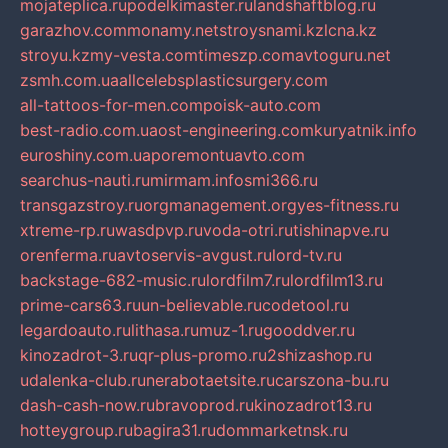
mojateplica.ru
podelkimaster.ru
landshaftblog.ru
garazhov.com
monamy.net
stroysnami.kz
lcna.kz
stroyu.kz
my-vesta.com
timeszp.com
avtoguru.net
zsmh.com.ua
allcelebsplasticsurgery.com
all-tattoos-for-men.com
poisk-auto.com
best-radio.com.ua
ost-engineering.com
kuryatnik.info
euroshiny.com.ua
poremontuavto.com
searchus-nauti.ru
mirmam.info
smi366.ru
transgazstroy.ru
orgmanagement.org
yes-fitness.ru
xtreme-rp.ru
wasdpvp.ru
voda-otri.ru
tishinapve.ru
orenferma.ru
avtoservis-avgust.ru
lord-tv.ru
backstage-682-music.ru
lordfilm7.ru
lordfilm13.ru
prime-cars63.ru
un-believable.ru
codetool.ru
legardoauto.ru
lithasa.ru
muz-1.ru
gooddver.ru
kinozadrot-3.ru
qr-plus-promo.ru
2shizashop.ru
udalenka-club.ru
nerabotaetsite.ru
carszona-bu.ru
dash-cash-now.ru
bravoprod.ru
kinozadrot13.ru
hotteygroup.ru
bagira31.ru
dommarketnsk.ru