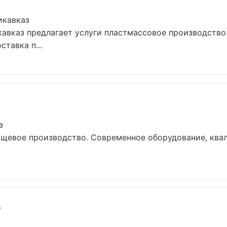
икавказ
авказ предлагает услуги пластмассовое производство
тавка п...
з
ищевое производство. Современное оборудование, ква
р