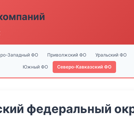
компаний
г
ро-Западный ФО
Приволжский ФО
Уральский ФО
Южный ФО
Северо-Кавказский ФО
кий федеральный окру