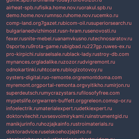
airheat-spb.ru
fisika.home.nov.ru
orakul.spb.ru
demo.home.nov.ru
mnso.ru
home.nov.ru
cemko.ru
comp-land.org
7gazet.ru
bicom-oil.ru
superiorsearch.ru
bulgarianedvizhimost.ru
sn-hram.ru
senovosti.ru
fexer.ru
snite-mebel.ru
anamvkusno.ru
technosaratov.ru
0sporte.ru
9rota-game.ru
bigbad.ru
227gp.ru
wes-ex.ru
pro-kirpichi.ru
israelsale.ru
black-lady.ru
stroy-db.com
mynances.org
ladalike.ru
zozor.ru
dvigremont.ru
odnokartinki.ru
htccare.ru
blogizotovoy.ru
oysters-digital.ru
o-remonte.org
remontdoma.com
myremont.org
portal-remonta.org
vyitikho.ru
mirjon.ru
superdeutsch.ru
mycrazystars.ru
filosofyfree.com
mypetslife.org
warren-buffett.org
greleon.com
sp-or.ru
infoelectrik.ru
materialexpert.ru
detkiexpert.ru
doktorvilechit.ru
vsesvoimirykami.ru
instrumentgid.ru
manikjurinfo.ru
hozjajkainfo.ru
stroimaterials.ru
doktoradvice.ru
selskoehozjajstvo.ru