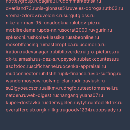
hotteygroup.ru
bagira31.ru
dommarketnsk.ru
dveriland73.ru
nis-glonass51.ru
veles-doroga.ru
tb02.ru
vrema-zdorov.ru
velonik.ru
surgutgloss.ru
nike-air-max-95.ru
nadookna.ru
lubov-pic.ru
mobilreklama.ru
pds-nn.ru
socrat2000.ru
vgurin.ru
spksochi.ru
shkola-klassika.ru
sabeonline.ru
mosoblfencing.ru
masteroptica.ru
lucomoria.ru
iration.ru
devanagari.ru
biblioverde.ru
igro-pictures.ru
dk-tulamash.ru
s-dez-s.ru
peysok.ru
blackcountess.ru
asoftdoc.ru
scifichannel.ru
ocenka-appraisal.ru
mudconnector.ru
hitstih.ru
pik-finance.ru
vip-surfing.ru
wundermoscow.ru
olymp-clan.ru
dr-pavlush.ru
su2lgyoeucscn.ru
allkmv.ru
dhgfd.ru
tesotomeshell.ru
netoen.ru
web-digest.ru
changanqiyuana07.ru
kuper-dostavka.ru
edemvgelen.ru
ytyt.ru
infoelektrik.ru
everafterclub.org
kirillkgr.ru
goodv1234.ru
oopslady.ru