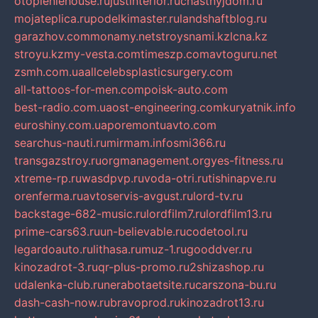
otopleniehouse.ru
justinterior.ru
chastnyjdom.ru
mojateplica.ru
podelkimaster.ru
landshaftblog.ru
garazhov.com
monamy.net
stroysnami.kz
lcna.kz
stroyu.kz
my-vesta.com
timeszp.com
avtoguru.net
zsmh.com.ua
allcelebsplasticsurgery.com
all-tattoos-for-men.com
poisk-auto.com
best-radio.com.ua
ost-engineering.com
kuryatnik.info
euroshiny.com.ua
poremontuavto.com
searchus-nauti.ru
mirmam.info
smi366.ru
transgazstroy.ru
orgmanagement.org
yes-fitness.ru
xtreme-rp.ru
wasdpvp.ru
voda-otri.ru
tishinapve.ru
orenferma.ru
avtoservis-avgust.ru
lord-tv.ru
backstage-682-music.ru
lordfilm7.ru
lordfilm13.ru
prime-cars63.ru
un-believable.ru
codetool.ru
legardoauto.ru
lithasa.ru
muz-1.ru
gooddver.ru
kinozadrot-3.ru
qr-plus-promo.ru
2shizashop.ru
udalenka-club.ru
nerabotaetsite.ru
carszona-bu.ru
dash-cash-now.ru
bravoprod.ru
kinozadrot13.ru