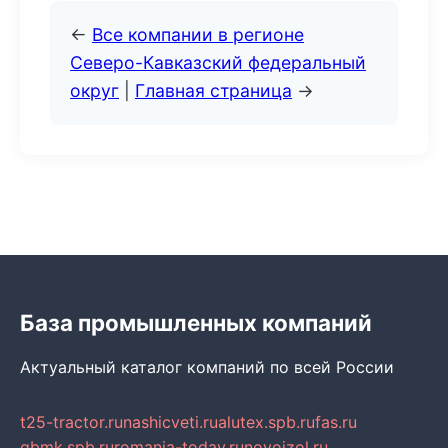
←
Все компании в регионе
Северо-Кавказский федеральный
округ
|
Главная страница
→
База промышленных компаний
Актуальный каталог компаний по всей России
t25-tractor.ru
nashicveti.ru
alutex.spb.ru
fas.ru
gbmk.spb.ru
romania-today.ru
novoizol.ru