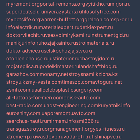
myremont.org
portal-remonta.org
vyitikho.ru
mirjon.ru
superdeutsch.ru
mycrazystars.ru
filosofyfree.com
mypetslife.org
warren-buffett.org
greleon.com
sp-or.ru
infoelectrik.ru
materialexpert.ru
detkiexpert.ru
doktorvilechit.ru
vsesvoimirykami.ru
instrumentgid.ru
manikjurinfo.ru
hozjajkainfo.ru
stroimaterials.ru
doktoradvice.ru
selskoehozjajstvo.ru
otopleniehouse.ru
justinterior.ru
chastnyjdom.ru
mojateplica.ru
podelkimaster.ru
landshaftblog.ru
garazhov.com
monamy.net
stroysnami.kz
lcna.kz
stroyu.kz
my-vesta.com
timeszp.com
avtoguru.net
zsmh.com.ua
allcelebsplasticsurgery.com
all-tattoos-for-men.com
poisk-auto.com
best-radio.com.ua
ost-engineering.com
kuryatnik.info
euroshiny.com.ua
poremontuavto.com
searchus-nauti.ru
mirmam.info
smi366.ru
transgazstroy.ru
orgmanagement.org
yes-fitness.ru
xtreme-rp.ru
wasdpvp.ru
voda-otri.ru
tishinapve.ru