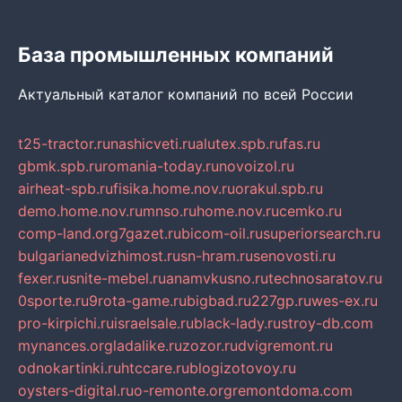
База промышленных компаний
Актуальный каталог компаний по всей России
t25-tractor.ru
nashicveti.ru
alutex.spb.ru
fas.ru
gbmk.spb.ru
romania-today.ru
novoizol.ru
airheat-spb.ru
fisika.home.nov.ru
orakul.spb.ru
demo.home.nov.ru
mnso.ru
home.nov.ru
cemko.ru
comp-land.org
7gazet.ru
bicom-oil.ru
superiorsearch.ru
bulgarianedvizhimost.ru
sn-hram.ru
senovosti.ru
fexer.ru
snite-mebel.ru
anamvkusno.ru
technosaratov.ru
0sporte.ru
9rota-game.ru
bigbad.ru
227gp.ru
wes-ex.ru
pro-kirpichi.ru
israelsale.ru
black-lady.ru
stroy-db.com
mynances.org
ladalike.ru
zozor.ru
dvigremont.ru
odnokartinki.ru
htccare.ru
blogizotovoy.ru
oysters-digital.ru
o-remonte.org
remontdoma.com