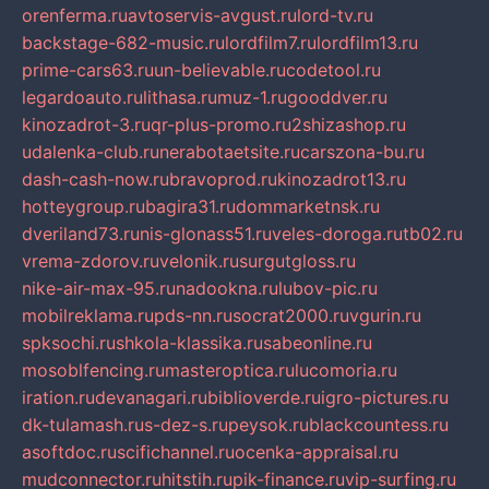
orenferma.ru
avtoservis-avgust.ru
lord-tv.ru
backstage-682-music.ru
lordfilm7.ru
lordfilm13.ru
prime-cars63.ru
un-believable.ru
codetool.ru
legardoauto.ru
lithasa.ru
muz-1.ru
gooddver.ru
kinozadrot-3.ru
qr-plus-promo.ru
2shizashop.ru
udalenka-club.ru
nerabotaetsite.ru
carszona-bu.ru
dash-cash-now.ru
bravoprod.ru
kinozadrot13.ru
hotteygroup.ru
bagira31.ru
dommarketnsk.ru
dveriland73.ru
nis-glonass51.ru
veles-doroga.ru
tb02.ru
vrema-zdorov.ru
velonik.ru
surgutgloss.ru
nike-air-max-95.ru
nadookna.ru
lubov-pic.ru
mobilreklama.ru
pds-nn.ru
socrat2000.ru
vgurin.ru
spksochi.ru
shkola-klassika.ru
sabeonline.ru
mosoblfencing.ru
masteroptica.ru
lucomoria.ru
iration.ru
devanagari.ru
biblioverde.ru
igro-pictures.ru
dk-tulamash.ru
s-dez-s.ru
peysok.ru
blackcountess.ru
asoftdoc.ru
scifichannel.ru
ocenka-appraisal.ru
mudconnector.ru
hitstih.ru
pik-finance.ru
vip-surfing.ru