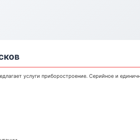
сков
едлагает услуги приборостроение. Серийное и единичн