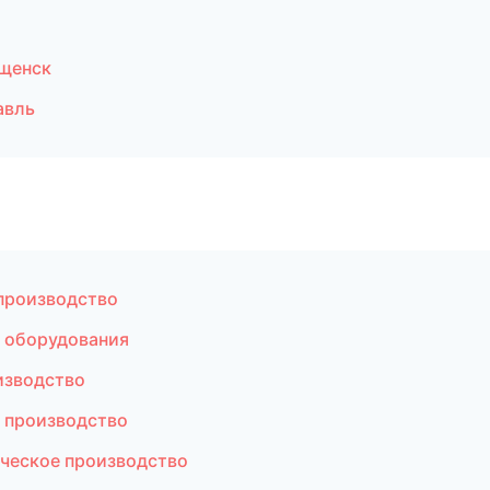
щенск
авль
производство
 оборудования
изводство
 производство
ческое производство