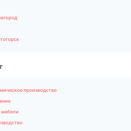
овгород
итогорск
г
имическое производство
ение
 мебели
изводство