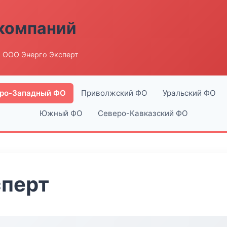
компаний
 ООО Энерго Эксперт
ро-Западный ФО
Приволжский ФО
Уральский ФО
Южный ФО
Северо-Кавказский ФО
сперт