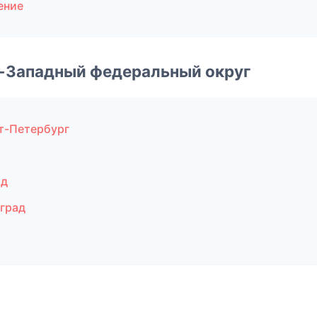
ение
о-Западный федеральный округ
т-Петербург
ад
град