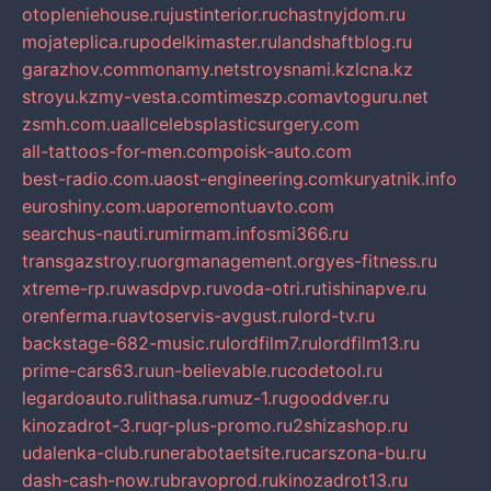
otopleniehouse.ru
justinterior.ru
chastnyjdom.ru
mojateplica.ru
podelkimaster.ru
landshaftblog.ru
garazhov.com
monamy.net
stroysnami.kz
lcna.kz
stroyu.kz
my-vesta.com
timeszp.com
avtoguru.net
zsmh.com.ua
allcelebsplasticsurgery.com
all-tattoos-for-men.com
poisk-auto.com
best-radio.com.ua
ost-engineering.com
kuryatnik.info
euroshiny.com.ua
poremontuavto.com
searchus-nauti.ru
mirmam.info
smi366.ru
transgazstroy.ru
orgmanagement.org
yes-fitness.ru
xtreme-rp.ru
wasdpvp.ru
voda-otri.ru
tishinapve.ru
orenferma.ru
avtoservis-avgust.ru
lord-tv.ru
backstage-682-music.ru
lordfilm7.ru
lordfilm13.ru
prime-cars63.ru
un-believable.ru
codetool.ru
legardoauto.ru
lithasa.ru
muz-1.ru
gooddver.ru
kinozadrot-3.ru
qr-plus-promo.ru
2shizashop.ru
udalenka-club.ru
nerabotaetsite.ru
carszona-bu.ru
dash-cash-now.ru
bravoprod.ru
kinozadrot13.ru