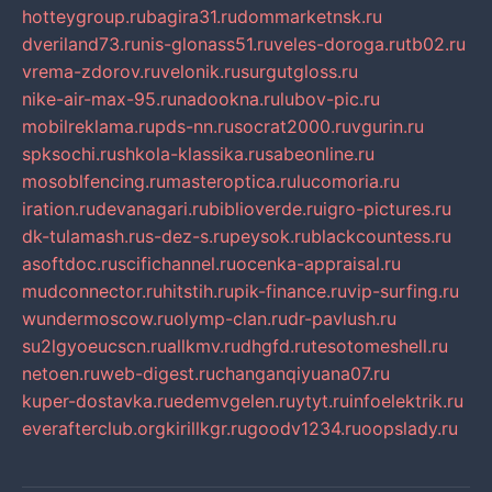
hotteygroup.ru
bagira31.ru
dommarketnsk.ru
dveriland73.ru
nis-glonass51.ru
veles-doroga.ru
tb02.ru
vrema-zdorov.ru
velonik.ru
surgutgloss.ru
nike-air-max-95.ru
nadookna.ru
lubov-pic.ru
mobilreklama.ru
pds-nn.ru
socrat2000.ru
vgurin.ru
spksochi.ru
shkola-klassika.ru
sabeonline.ru
mosoblfencing.ru
masteroptica.ru
lucomoria.ru
iration.ru
devanagari.ru
biblioverde.ru
igro-pictures.ru
dk-tulamash.ru
s-dez-s.ru
peysok.ru
blackcountess.ru
asoftdoc.ru
scifichannel.ru
ocenka-appraisal.ru
mudconnector.ru
hitstih.ru
pik-finance.ru
vip-surfing.ru
wundermoscow.ru
olymp-clan.ru
dr-pavlush.ru
su2lgyoeucscn.ru
allkmv.ru
dhgfd.ru
tesotomeshell.ru
netoen.ru
web-digest.ru
changanqiyuana07.ru
kuper-dostavka.ru
edemvgelen.ru
ytyt.ru
infoelektrik.ru
everafterclub.org
kirillkgr.ru
goodv1234.ru
oopslady.ru