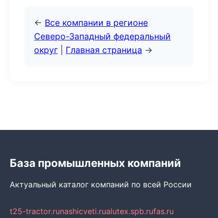
←
Все компании в регионе
Северо-Западный федеральный
округ
|
Главная страница
→
База промышленных компаний
Актуальный каталог компаний по всей России
t25-tractor.ru
nashicveti.ru
alutex.spb.ru
fas.ru