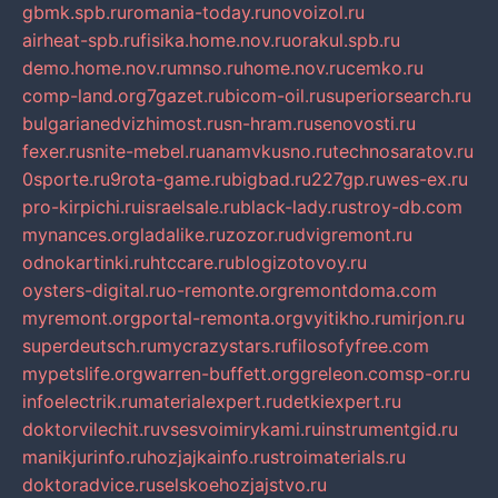
gbmk.spb.ru
romania-today.ru
novoizol.ru
airheat-spb.ru
fisika.home.nov.ru
orakul.spb.ru
demo.home.nov.ru
mnso.ru
home.nov.ru
cemko.ru
comp-land.org
7gazet.ru
bicom-oil.ru
superiorsearch.ru
bulgarianedvizhimost.ru
sn-hram.ru
senovosti.ru
fexer.ru
snite-mebel.ru
anamvkusno.ru
technosaratov.ru
0sporte.ru
9rota-game.ru
bigbad.ru
227gp.ru
wes-ex.ru
pro-kirpichi.ru
israelsale.ru
black-lady.ru
stroy-db.com
mynances.org
ladalike.ru
zozor.ru
dvigremont.ru
odnokartinki.ru
htccare.ru
blogizotovoy.ru
oysters-digital.ru
o-remonte.org
remontdoma.com
myremont.org
portal-remonta.org
vyitikho.ru
mirjon.ru
superdeutsch.ru
mycrazystars.ru
filosofyfree.com
mypetslife.org
warren-buffett.org
greleon.com
sp-or.ru
infoelectrik.ru
materialexpert.ru
detkiexpert.ru
doktorvilechit.ru
vsesvoimirykami.ru
instrumentgid.ru
manikjurinfo.ru
hozjajkainfo.ru
stroimaterials.ru
doktoradvice.ru
selskoehozjajstvo.ru