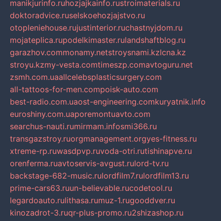
manikjurinfo.ru
hozjajkainfo.ru
stroimaterials.ru
doktoradvice.ru
selskoehozjajstvo.ru
otopleniehouse.ru
justinterior.ru
chastnyjdom.ru
mojateplica.ru
podelkimaster.ru
landshaftblog.ru
garazhov.com
monamy.net
stroysnami.kz
lcna.kz
stroyu.kz
my-vesta.com
timeszp.com
avtoguru.net
zsmh.com.ua
allcelebsplasticsurgery.com
all-tattoos-for-men.com
poisk-auto.com
best-radio.com.ua
ost-engineering.com
kuryatnik.info
euroshiny.com.ua
poremontuavto.com
searchus-nauti.ru
mirmam.info
smi366.ru
transgazstroy.ru
orgmanagement.org
yes-fitness.ru
xtreme-rp.ru
wasdpvp.ru
voda-otri.ru
tishinapve.ru
orenferma.ru
avtoservis-avgust.ru
lord-tv.ru
backstage-682-music.ru
lordfilm7.ru
lordfilm13.ru
prime-cars63.ru
un-believable.ru
codetool.ru
legardoauto.ru
lithasa.ru
muz-1.ru
gooddver.ru
kinozadrot-3.ru
qr-plus-promo.ru
2shizashop.ru