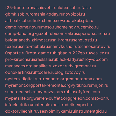
t25-tractor.ru
nashicveti.ru
alutex.spb.ru
fas.ru
gbmk.spb.ru
romania-today.ru
novoizol.ru
airheat-spb.ru
fisika.home.nov.ru
orakul.spb.ru
demo.home.nov.ru
mnso.ru
home.nov.ru
cemko.ru
comp-land.org
7gazet.ru
bicom-oil.ru
superiorsearch.ru
bulgarianedvizhimost.ru
sn-hram.ru
senovosti.ru
fexer.ru
snite-mebel.ru
anamvkusno.ru
technosaratov.ru
0sporte.ru
9rota-game.ru
bigbad.ru
227gp.ru
wes-ex.ru
pro-kirpichi.ru
israelsale.ru
black-lady.ru
stroy-db.com
mynances.org
ladalike.ru
zozor.ru
dvigremont.ru
odnokartinki.ru
htccare.ru
blogizotovoy.ru
oysters-digital.ru
o-remonte.org
remontdoma.com
myremont.org
portal-remonta.org
vyitikho.ru
mirjon.ru
superdeutsch.ru
mycrazystars.ru
filosofyfree.com
mypetslife.org
warren-buffett.org
greleon.com
sp-or.ru
infoelectrik.ru
materialexpert.ru
detkiexpert.ru
doktorvilechit.ru
vsesvoimirykami.ru
instrumentgid.ru