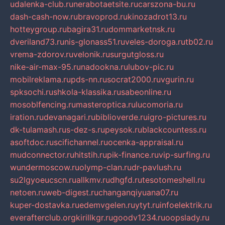
udalenka-club.ru
nerabotaetsite.ru
carszona-bu.ru
dash-cash-now.ru
bravoprod.ru
kinozadrot13.ru
hotteygroup.ru
bagira31.ru
dommarketnsk.ru
dveriland73.ru
nis-glonass51.ru
veles-doroga.ru
tb02.ru
vrema-zdorov.ru
velonik.ru
surgutgloss.ru
nike-air-max-95.ru
nadookna.ru
lubov-pic.ru
mobilreklama.ru
pds-nn.ru
socrat2000.ru
vgurin.ru
spksochi.ru
shkola-klassika.ru
sabeonline.ru
mosoblfencing.ru
masteroptica.ru
lucomoria.ru
iration.ru
devanagari.ru
biblioverde.ru
igro-pictures.ru
dk-tulamash.ru
s-dez-s.ru
peysok.ru
blackcountess.ru
asoftdoc.ru
scifichannel.ru
ocenka-appraisal.ru
mudconnector.ru
hitstih.ru
pik-finance.ru
vip-surfing.ru
wundermoscow.ru
olymp-clan.ru
dr-pavlush.ru
su2lgyoeucscn.ru
allkmv.ru
dhgfd.ru
tesotomeshell.ru
netoen.ru
web-digest.ru
changanqiyuana07.ru
kuper-dostavka.ru
edemvgelen.ru
ytyt.ru
infoelektrik.ru
everafterclub.org
kirillkgr.ru
goodv1234.ru
oopslady.ru