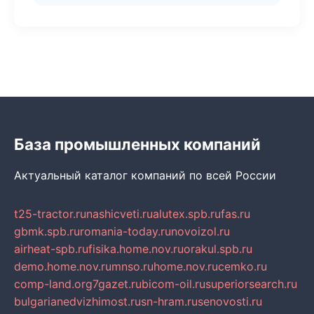
База промышленных компаний
Актуальный каталог компаний по всей России
t25-tractor.ru
nashicveti.ru
alutex.spb.ru
fas.ru
gbmk.spb.ru
romania-today.ru
novoizol.ru
airheat-spb.ru
fisika.home.nov.ru
orakul.spb.ru
demo.home.nov.ru
mnso.ru
home.nov.ru
cemko.ru
comp-land.org
7gazet.ru
bicom-oil.ru
superiorsearch.ru
bulgarianedvizhimost.ru
sn-hram.ru
senovosti.ru