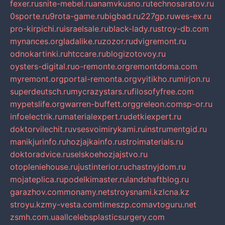
fexer.ru
snite-mebel.ru
anamvkusno.ru
technosaratov.ru
0sporte.ru
9rota-game.ru
bigbad.ru
227gp.ru
wes-ex.ru
pro-kirpichi.ru
israelsale.ru
black-lady.ru
stroy-db.com
mynances.org
ladalike.ru
zozor.ru
dvigremont.ru
odnokartinki.ru
htccare.ru
blogizotovoy.ru
oysters-digital.ru
o-remonte.org
remontdoma.com
myremont.org
portal-remonta.org
vyitikho.ru
mirjon.ru
superdeutsch.ru
mycrazystars.ru
filosofyfree.com
mypetslife.org
warren-buffett.org
greleon.com
sp-or.ru
infoelectrik.ru
materialexpert.ru
detkiexpert.ru
doktorvilechit.ru
vsesvoimirykami.ru
instrumentgid.ru
manikjurinfo.ru
hozjajkainfo.ru
stroimaterials.ru
doktoradvice.ru
selskoehozjajstvo.ru
otopleniehouse.ru
justinterior.ru
chastnyjdom.ru
mojateplica.ru
podelkimaster.ru
landshaftblog.ru
garazhov.com
monamy.net
stroysnami.kz
lcna.kz
stroyu.kz
my-vesta.com
timeszp.com
avtoguru.net
zsmh.com.ua
allcelebsplasticsurgery.com