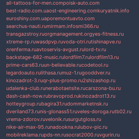
all-tattoos-for-men.com
poisk-auto.com
best-radio.com.ua
ost-engineering.com
kuryatnik.info
euroshiny.com.ua
poremontuavto.com
searchus-nauti.ru
mirmam.info
smi366.ru
transgazstroy.ru
orgmanagement.org
yes-fitness.ru
xtreme-rp.ru
wasdpvp.ru
voda-otri.ru
tishinapve.ru
orenferma.ru
avtoservis-avgust.ru
lord-tv.ru
backstage-682-music.ru
lordfilm7.ru
lordfilm13.ru
prime-cars63.ru
un-believable.ru
codetool.ru
legardoauto.ru
lithasa.ru
muz-1.ru
gooddver.ru
kinozadrot-3.ru
qr-plus-promo.ru
2shizashop.ru
udalenka-club.ru
nerabotaetsite.ru
carszona-bu.ru
dash-cash-now.ru
bravoprod.ru
kinozadrot13.ru
hotteygroup.ru
bagira31.ru
dommarketnsk.ru
dveriland73.ru
nis-glonass51.ru
veles-doroga.ru
tb02.ru
vrema-zdorov.ru
velonik.ru
surgutgloss.ru
nike-air-max-95.ru
nadookna.ru
lubov-pic.ru
mobilreklama.ru
pds-nn.ru
socrat2000.ru
vgurin.ru