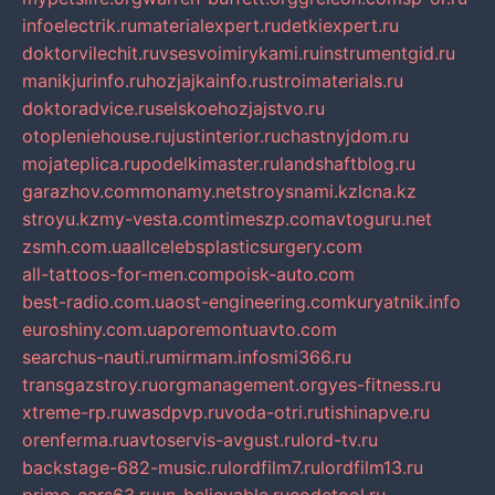
infoelectrik.ru
materialexpert.ru
detkiexpert.ru
doktorvilechit.ru
vsesvoimirykami.ru
instrumentgid.ru
manikjurinfo.ru
hozjajkainfo.ru
stroimaterials.ru
doktoradvice.ru
selskoehozjajstvo.ru
otopleniehouse.ru
justinterior.ru
chastnyjdom.ru
mojateplica.ru
podelkimaster.ru
landshaftblog.ru
garazhov.com
monamy.net
stroysnami.kz
lcna.kz
stroyu.kz
my-vesta.com
timeszp.com
avtoguru.net
zsmh.com.ua
allcelebsplasticsurgery.com
all-tattoos-for-men.com
poisk-auto.com
best-radio.com.ua
ost-engineering.com
kuryatnik.info
euroshiny.com.ua
poremontuavto.com
searchus-nauti.ru
mirmam.info
smi366.ru
transgazstroy.ru
orgmanagement.org
yes-fitness.ru
xtreme-rp.ru
wasdpvp.ru
voda-otri.ru
tishinapve.ru
orenferma.ru
avtoservis-avgust.ru
lord-tv.ru
backstage-682-music.ru
lordfilm7.ru
lordfilm13.ru