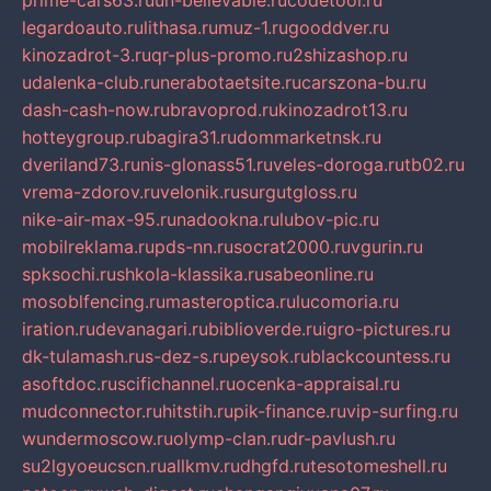
prime-cars63.ru
un-believable.ru
codetool.ru
legardoauto.ru
lithasa.ru
muz-1.ru
gooddver.ru
kinozadrot-3.ru
qr-plus-promo.ru
2shizashop.ru
udalenka-club.ru
nerabotaetsite.ru
carszona-bu.ru
dash-cash-now.ru
bravoprod.ru
kinozadrot13.ru
hotteygroup.ru
bagira31.ru
dommarketnsk.ru
dveriland73.ru
nis-glonass51.ru
veles-doroga.ru
tb02.ru
vrema-zdorov.ru
velonik.ru
surgutgloss.ru
nike-air-max-95.ru
nadookna.ru
lubov-pic.ru
mobilreklama.ru
pds-nn.ru
socrat2000.ru
vgurin.ru
spksochi.ru
shkola-klassika.ru
sabeonline.ru
mosoblfencing.ru
masteroptica.ru
lucomoria.ru
iration.ru
devanagari.ru
biblioverde.ru
igro-pictures.ru
dk-tulamash.ru
s-dez-s.ru
peysok.ru
blackcountess.ru
asoftdoc.ru
scifichannel.ru
ocenka-appraisal.ru
mudconnector.ru
hitstih.ru
pik-finance.ru
vip-surfing.ru
wundermoscow.ru
olymp-clan.ru
dr-pavlush.ru
su2lgyoeucscn.ru
allkmv.ru
dhgfd.ru
tesotomeshell.ru