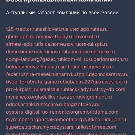
Актуальный каталог компаний по всей России
t25-tractor.ru
nashicveti.ru
alutex.spb.ru
fas.ru
gbmk.spb.ru
romania-today.ru
novoizol.ru
airheat-spb.ru
fisika.home.nov.ru
orakul.spb.ru
demo.home.nov.ru
mnso.ru
home.nov.ru
cemko.ru
comp-land.org
7gazet.ru
bicom-oil.ru
superiorsearch.ru
bulgarianedvizhimost.ru
sn-hram.ru
senovosti.ru
fexer.ru
snite-mebel.ru
anamvkusno.ru
technosaratov.ru
0sporte.ru
9rota-game.ru
bigbad.ru
227gp.ru
wes-ex.ru
pro-kirpichi.ru
israelsale.ru
black-lady.ru
stroy-db.com
mynances.org
ladalike.ru
zozor.ru
dvigremont.ru
odnokartinki.ru
htccare.ru
blogizotovoy.ru
oysters-digital.ru
o-remonte.org
remontdoma.com
myremont.org
portal-remonta.org
vyitikho.ru
mirjon.ru
superdeutsch.ru
mycrazystars.ru
filosofyfree.com
mypetslife.org
warren-buffett.org
greleon.com
sp-or.ru