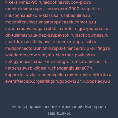
nike-air-max-95.ru
nadookna.ru
lubov-pic.ru
mobilreklama.ru
pds-nn.ru
socrat2000.ru
vgurin.ru
spksochi.ru
shkola-klassika.ru
sabeonline.ru
mosoblfencing.ru
masteroptica.ru
lucomoria.ru
iration.ru
devanagari.ru
biblioverde.ru
igro-pictures.ru
dk-tulamash.ru
s-dez-s.ru
peysok.ru
blackcountess.ru
asoftdoc.ru
scifichannel.ru
ocenka-appraisal.ru
mudconnector.ru
hitstih.ru
pik-finance.ru
vip-surfing.ru
wundermoscow.ru
olymp-clan.ru
dr-pavlush.ru
su2lgyoeucscn.ru
allkmv.ru
dhgfd.ru
tesotomeshell.ru
netoen.ru
web-digest.ru
changanqiyuana07.ru
kuper-dostavka.ru
edemvgelen.ru
ytyt.ru
infoelektrik.ru
everafterclub.org
kirillkgr.ru
goodv1234.ru
oopslady.ru
© База промышленных компаний. Все права
защищены.