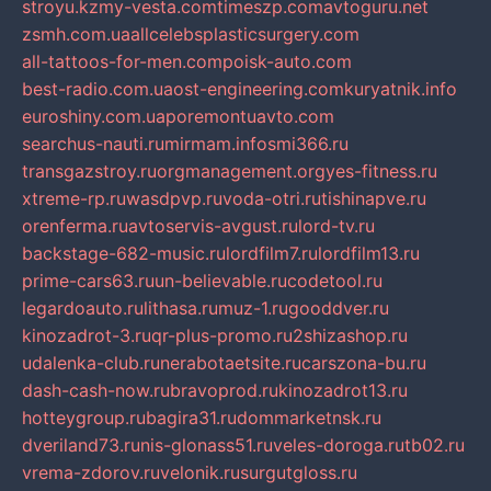
stroyu.kz
my-vesta.com
timeszp.com
avtoguru.net
zsmh.com.ua
allcelebsplasticsurgery.com
all-tattoos-for-men.com
poisk-auto.com
best-radio.com.ua
ost-engineering.com
kuryatnik.info
euroshiny.com.ua
poremontuavto.com
searchus-nauti.ru
mirmam.info
smi366.ru
transgazstroy.ru
orgmanagement.org
yes-fitness.ru
xtreme-rp.ru
wasdpvp.ru
voda-otri.ru
tishinapve.ru
orenferma.ru
avtoservis-avgust.ru
lord-tv.ru
backstage-682-music.ru
lordfilm7.ru
lordfilm13.ru
prime-cars63.ru
un-believable.ru
codetool.ru
legardoauto.ru
lithasa.ru
muz-1.ru
gooddver.ru
kinozadrot-3.ru
qr-plus-promo.ru
2shizashop.ru
udalenka-club.ru
nerabotaetsite.ru
carszona-bu.ru
dash-cash-now.ru
bravoprod.ru
kinozadrot13.ru
hotteygroup.ru
bagira31.ru
dommarketnsk.ru
dveriland73.ru
nis-glonass51.ru
veles-doroga.ru
tb02.ru
vrema-zdorov.ru
velonik.ru
surgutgloss.ru