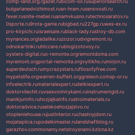
comp-land.org
7gazet.ru
bicom-oil.ru
superiorsearch.ru
bulgarianedvizhimost.ru
sn-hram.ru
senovosti.ru
fexer.ru
snite-mebel.ru
anamvkusno.ru
technosaratov.ru
0sporte.ru
9rota-game.ru
bigbad.ru
227gp.ru
wes-ex.ru
pro-kirpichi.ru
israelsale.ru
black-lady.ru
stroy-db.com
mynances.org
ladalike.ru
zozor.ru
dvigremont.ru
odnokartinki.ru
htccare.ru
blogizotovoy.ru
oysters-digital.ru
o-remonte.org
remontdoma.com
myremont.org
portal-remonta.org
vyitikho.ru
mirjon.ru
superdeutsch.ru
mycrazystars.ru
filosofyfree.com
mypetslife.org
warren-buffett.org
greleon.com
sp-or.ru
infoelectrik.ru
materialexpert.ru
detkiexpert.ru
doktorvilechit.ru
vsesvoimirykami.ru
instrumentgid.ru
manikjurinfo.ru
hozjajkainfo.ru
stroimaterials.ru
doktoradvice.ru
selskoehozjajstvo.ru
otopleniehouse.ru
justinterior.ru
chastnyjdom.ru
mojateplica.ru
podelkimaster.ru
landshaftblog.ru
garazhov.com
monamy.net
stroysnami.kz
lcna.kz