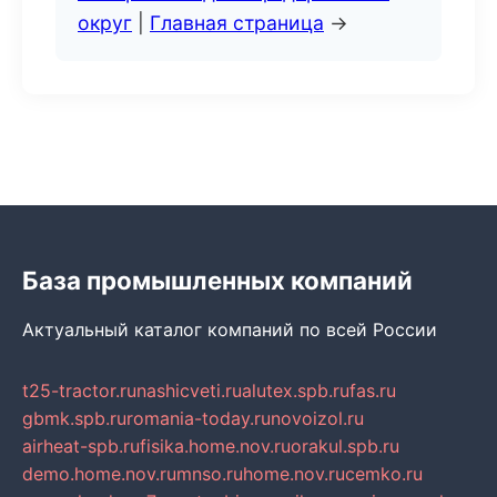
округ
|
Главная страница
→
База промышленных компаний
Актуальный каталог компаний по всей России
t25-tractor.ru
nashicveti.ru
alutex.spb.ru
fas.ru
gbmk.spb.ru
romania-today.ru
novoizol.ru
airheat-spb.ru
fisika.home.nov.ru
orakul.spb.ru
demo.home.nov.ru
mnso.ru
home.nov.ru
cemko.ru