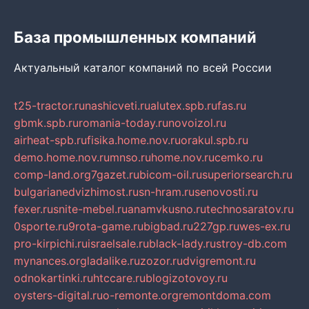
База промышленных компаний
Актуальный каталог компаний по всей России
t25-tractor.ru
nashicveti.ru
alutex.spb.ru
fas.ru
gbmk.spb.ru
romania-today.ru
novoizol.ru
airheat-spb.ru
fisika.home.nov.ru
orakul.spb.ru
demo.home.nov.ru
mnso.ru
home.nov.ru
cemko.ru
comp-land.org
7gazet.ru
bicom-oil.ru
superiorsearch.ru
bulgarianedvizhimost.ru
sn-hram.ru
senovosti.ru
fexer.ru
snite-mebel.ru
anamvkusno.ru
technosaratov.ru
0sporte.ru
9rota-game.ru
bigbad.ru
227gp.ru
wes-ex.ru
pro-kirpichi.ru
israelsale.ru
black-lady.ru
stroy-db.com
mynances.org
ladalike.ru
zozor.ru
dvigremont.ru
odnokartinki.ru
htccare.ru
blogizotovoy.ru
oysters-digital.ru
o-remonte.org
remontdoma.com