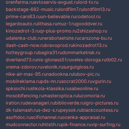
orenferma.ru
avtoservis-avgust.ru
lord-tv.ru
backstage-682-music.ru
lordfilm7.ru
lordfilm13.ru
prime-cars63.ru
un-believable.ru
codetool.ru
legardoauto.ru
lithasa.ru
muz-1.ru
gooddver.ru
kinozadrot-3.ru
qr-plus-promo.ru
2shizashop.ru
udalenka-club.ru
nerabotaetsite.ru
carszona-bu.ru
dash-cash-now.ru
bravoprod.ru
kinozadrot13.ru
hotteygroup.ru
bagira31.ru
dommarketnsk.ru
dveriland73.ru
nis-glonass51.ru
veles-doroga.ru
tb02.ru
vrema-zdorov.ru
velonik.ru
surgutgloss.ru
nike-air-max-95.ru
nadookna.ru
lubov-pic.ru
mobilreklama.ru
pds-nn.ru
socrat2000.ru
vgurin.ru
spksochi.ru
shkola-klassika.ru
sabeonline.ru
mosoblfencing.ru
masteroptica.ru
lucomoria.ru
iration.ru
devanagari.ru
biblioverde.ru
igro-pictures.ru
dk-tulamash.ru
s-dez-s.ru
peysok.ru
blackcountess.ru
asoftdoc.ru
scifichannel.ru
ocenka-appraisal.ru
mudconnector.ru
hitstih.ru
pik-finance.ru
vip-surfing.ru