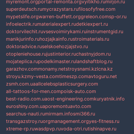
myremont.org
portal-remonta.org
vyitikho.ru
mirjon.ru
superdeutsch.ru
mycrazystars.ru
filosofyfree.com
mypetslife.org
warren-buffett.org
greleon.com
sp-or.ru
infoelectrik.ru
materialexpert.ru
detkiexpert.ru
doktorvilechit.ru
vsesvoimirykami.ru
instrumentgid.ru
manikjurinfo.ru
hozjajkainfo.ru
stroimaterials.ru
doktoradvice.ru
selskoehozjajstvo.ru
otopleniehouse.ru
justinterior.ru
chastnyjdom.ru
mojateplica.ru
podelkimaster.ru
landshaftblog.ru
garazhov.com
monamy.net
stroysnami.kz
lcna.kz
stroyu.kz
my-vesta.com
timeszp.com
avtoguru.net
zsmh.com.ua
allcelebsplasticsurgery.com
all-tattoos-for-men.com
poisk-auto.com
best-radio.com.ua
ost-engineering.com
kuryatnik.info
euroshiny.com.ua
poremontuavto.com
searchus-nauti.ru
mirmam.info
smi366.ru
transgazstroy.ru
orgmanagement.org
yes-fitness.ru
xtreme-rp.ru
wasdpvp.ru
voda-otri.ru
tishinapve.ru