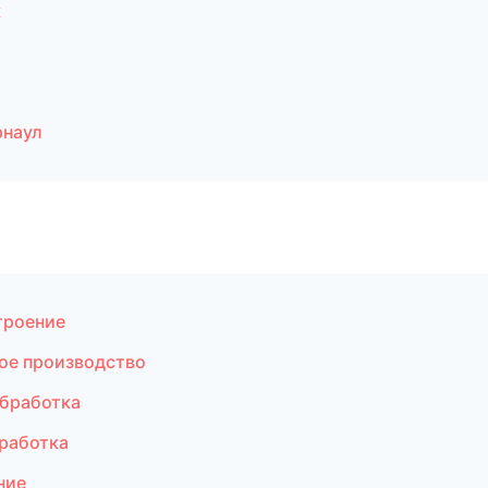
к
рнаул
троение
ое производство
бработка
работка
ние