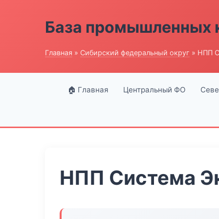
База промышленных 
Главная
»
Сибирский федеральный округ
» НПП С
🏠 Главная
Центральный ФО
Севе
НПП Система Э