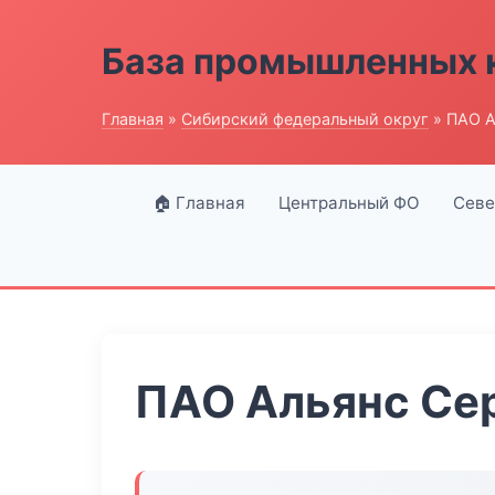
База промышленных 
Главная
»
Сибирский федеральный округ
» ПАО А
🏠 Главная
Центральный ФО
Севе
ПАО Альянс Се