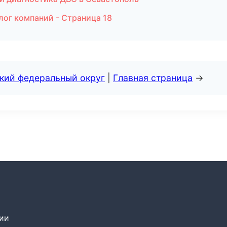
лог компаний - Страница 18
ский федеральный округ
|
Главная страница
→
сии