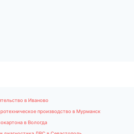
ительство в Иваново
тротехническое производство в Мурманск
окартона в Вологда
т и диагностика ДВС в Севастополь