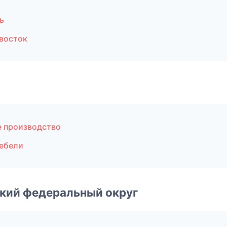
ь
восток
е производство
ебели
ский федеральный округ