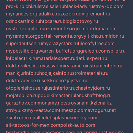
pro-kirpichi.ru
israelsale.ru
black-lady.ru
stroy-db.com
mynances.org
ladalike.ru
zozor.ru
dvigremont.ru
odnokartinki.ru
htccare.ru
blogizotovoy.ru
oysters-digital.ru
o-remonte.org
remontdoma.com
myremont.org
portal-remonta.org
vyitikho.ru
mirjon.ru
superdeutsch.ru
mycrazystars.ru
filosofyfree.com
mypetslife.org
warren-buffett.org
greleon.com
sp-or.ru
infoelectrik.ru
materialexpert.ru
detkiexpert.ru
doktorvilechit.ru
vsesvoimirykami.ru
instrumentgid.ru
manikjurinfo.ru
hozjajkainfo.ru
stroimaterials.ru
doktoradvice.ru
selskoehozjajstvo.ru
otopleniehouse.ru
justinterior.ru
chastnyjdom.ru
mojateplica.ru
podelkimaster.ru
landshaftblog.ru
garazhov.com
monamy.net
stroysnami.kz
lcna.kz
stroyu.kz
my-vesta.com
timeszp.com
avtoguru.net
zsmh.com.ua
allcelebsplasticsurgery.com
all-tattoos-for-men.com
poisk-auto.com
best-radio.com.ua
ost-engineering.com
kuryatnik.info