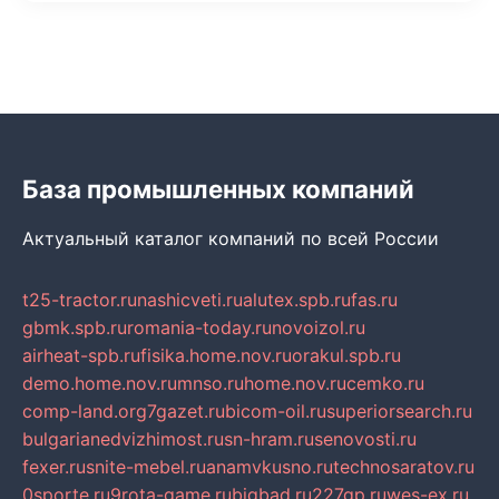
База промышленных компаний
Актуальный каталог компаний по всей России
t25-tractor.ru
nashicveti.ru
alutex.spb.ru
fas.ru
gbmk.spb.ru
romania-today.ru
novoizol.ru
airheat-spb.ru
fisika.home.nov.ru
orakul.spb.ru
demo.home.nov.ru
mnso.ru
home.nov.ru
cemko.ru
comp-land.org
7gazet.ru
bicom-oil.ru
superiorsearch.ru
bulgarianedvizhimost.ru
sn-hram.ru
senovosti.ru
fexer.ru
snite-mebel.ru
anamvkusno.ru
technosaratov.ru
0sporte.ru
9rota-game.ru
bigbad.ru
227gp.ru
wes-ex.ru