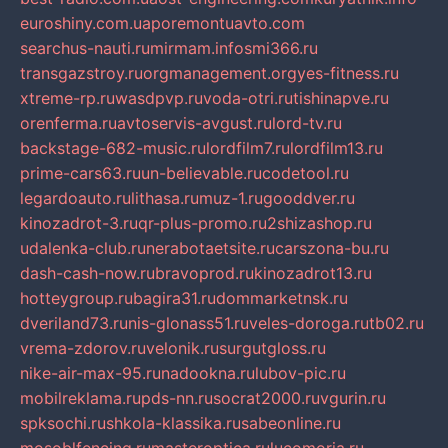
euroshiny.com.ua
poremontuavto.com
searchus-nauti.ru
mirmam.info
smi366.ru
transgazstroy.ru
orgmanagement.org
yes-fitness.ru
xtreme-rp.ru
wasdpvp.ru
voda-otri.ru
tishinapve.ru
orenferma.ru
avtoservis-avgust.ru
lord-tv.ru
backstage-682-music.ru
lordfilm7.ru
lordfilm13.ru
prime-cars63.ru
un-believable.ru
codetool.ru
legardoauto.ru
lithasa.ru
muz-1.ru
gooddver.ru
kinozadrot-3.ru
qr-plus-promo.ru
2shizashop.ru
udalenka-club.ru
nerabotaetsite.ru
carszona-bu.ru
dash-cash-now.ru
bravoprod.ru
kinozadrot13.ru
hotteygroup.ru
bagira31.ru
dommarketnsk.ru
dveriland73.ru
nis-glonass51.ru
veles-doroga.ru
tb02.ru
vrema-zdorov.ru
velonik.ru
surgutgloss.ru
nike-air-max-95.ru
nadookna.ru
lubov-pic.ru
mobilreklama.ru
pds-nn.ru
socrat2000.ru
vgurin.ru
spksochi.ru
shkola-klassika.ru
sabeonline.ru