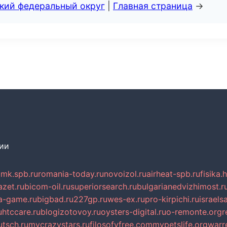
ский федеральный округ
|
Главная страница
→
сии
mk.spb.ru
romania-today.ru
novoizol.ru
airheat-spb.ru
fisika.
azet.ru
bicom-oil.ru
superiorsearch.ru
bulgarianedvizhimost.r
a-game.ru
bigbad.ru
227gp.ru
wes-ex.ru
pro-kirpichi.ru
israelsa
u
htccare.ru
blogizotovoy.ru
oysters-digital.ru
o-remonte.org
r
tsch.ru
mycrazystars.ru
filosofyfree.com
mypetslife.org
warr