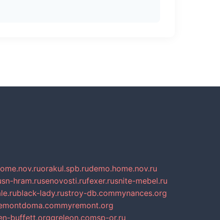
home.nov.ru
orakul.spb.ru
demo.home.nov.ru
u
sn-hram.ru
senovosti.ru
fexer.ru
snite-mebel.ru
le.ru
black-lady.ru
stroy-db.com
mynances.org
emontdoma.com
myremont.org
en-buffett.org
greleon.com
sp-or.ru