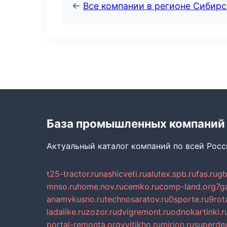
←
Все компании в регионе Сибир
База промышленных компаний
Актуальный каталог компаний по всей Рос
t25-tractor.ru
nashicveti.ru
alutex.spb.ru
fas.ru
gb
mnso.ru
home.nov.ru
cemko.ru
comp-land.org
7g
anamvkusno.ru
technosaratov.ru
0sporte.ru
9rot
ladalike.ru
zozor.ru
dvigremont.ru
odnokartinki.r
portal-remonta.org
vyitikho.ru
mirjon.ru
superdeu