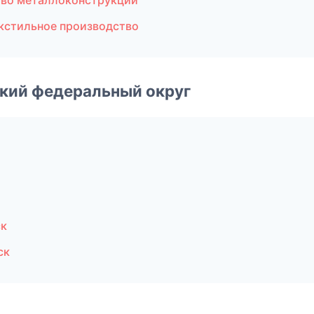
тво металлоконструкций
кстильное производство
ский федеральный округ
ск
ск