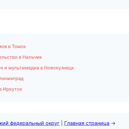
мов в Томск
ельство в Нальчик
звук и мультимедиа в Новокузнецк
алининград
в Иркутск
ский федеральный округ
|
Главная страница
→