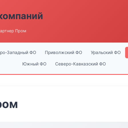
компаний
артнер Пром
ро-Западный ФО
Приволжский ФО
Уральский ФО
Южный ФО
Северо-Кавказский ФО
ром