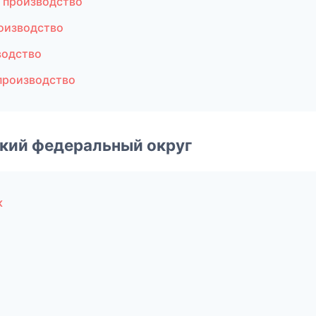
 производство
оизводство
водство
производство
ский федеральный округ
к