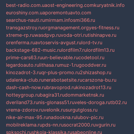
best-radio.com.ua
ost-engineering.com
kuryatnik.info
euroshiny.com.ua
poremontuavto.com
searchus-nauti.ru
mirmam.info
smi366.ru
transgazstroy.ru
orgmanagement.org
yes-fitness.ru
xtreme-rp.ru
wasdpvp.ru
voda-otri.ru
tishinapve.ru
orenferma.ru
avtoservis-avgust.ru
lord-tv.ru
backstage-682-music.ru
lordfilm7.ru
lordfilm13.ru
prime-cars63.ru
un-believable.ru
codetool.ru
legardoauto.ru
lithasa.ru
muz-1.ru
gooddver.ru
kinozadrot-3.ru
qr-plus-promo.ru
2shizashop.ru
udalenka-club.ru
nerabotaetsite.ru
carszona-bu.ru
dash-cash-now.ru
bravoprod.ru
kinozadrot13.ru
hotteygroup.ru
bagira31.ru
dommarketnsk.ru
dveriland73.ru
nis-glonass51.ru
veles-doroga.ru
tb02.ru
vrema-zdorov.ru
velonik.ru
surgutgloss.ru
nike-air-max-95.ru
nadookna.ru
lubov-pic.ru
mobilreklama.ru
pds-nn.ru
socrat2000.ru
vgurin.ru
spksochi.ru
shkola-klassika.ru
sabeonline.ru