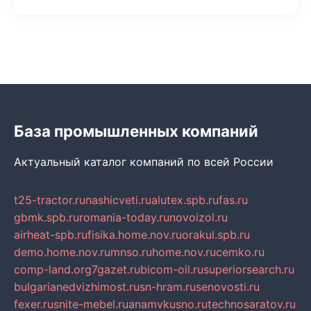
База промышленных компаний
Актуальный каталог компаний по всей России
t25-tractor.ru
nashicveti.ru
alutex.spb.ru
fas.ru
gbmk.spb.ru
romania-today.ru
novoizol.ru
airheat-spb.ru
fisika.home.nov.ru
orakul.spb.ru
demo.home.nov.ru
mnso.ru
home.nov.ru
cemko.ru
comp-land.org
7gazet.ru
bicom-oil.ru
superiorsearch.ru
bulgarianedvizhimost.ru
sn-hram.ru
senovosti.ru
fexer.ru
snite-mebel.ru
anamvkusno.ru
technosaratov.ru