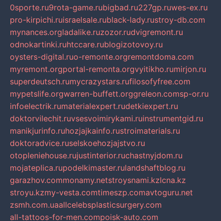
0sporte.ru
9rota-game.ru
bigbad.ru
227gp.ru
wes-ex.ru
pro-kirpichi.ru
israelsale.ru
black-lady.ru
stroy-db.com
mynances.org
ladalike.ru
zozor.ru
dvigremont.ru
odnokartinki.ru
htccare.ru
blogizotovoy.ru
oysters-digital.ru
o-remonte.org
remontdoma.com
myremont.org
portal-remonta.org
vyitikho.ru
mirjon.ru
superdeutsch.ru
mycrazystars.ru
filosofyfree.com
mypetslife.org
warren-buffett.org
greleon.com
sp-or.ru
infoelectrik.ru
materialexpert.ru
detkiexpert.ru
doktorvilechit.ru
vsesvoimirykami.ru
instrumentgid.ru
manikjurinfo.ru
hozjajkainfo.ru
stroimaterials.ru
doktoradvice.ru
selskoehozjajstvo.ru
otopleniehouse.ru
justinterior.ru
chastnyjdom.ru
mojateplica.ru
podelkimaster.ru
landshaftblog.ru
garazhov.com
monamy.net
stroysnami.kz
lcna.kz
stroyu.kz
my-vesta.com
timeszp.com
avtoguru.net
zsmh.com.ua
allcelebsplasticsurgery.com
all-tattoos-for-men.com
poisk-auto.com