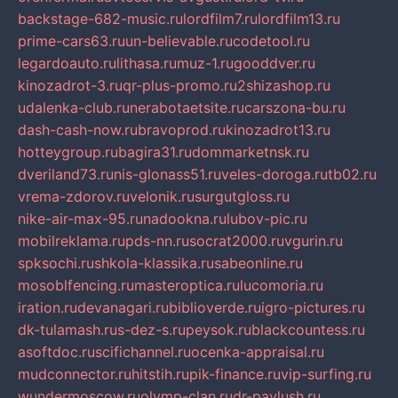
backstage-682-music.ru
lordfilm7.ru
lordfilm13.ru
prime-cars63.ru
un-believable.ru
codetool.ru
legardoauto.ru
lithasa.ru
muz-1.ru
gooddver.ru
kinozadrot-3.ru
qr-plus-promo.ru
2shizashop.ru
udalenka-club.ru
nerabotaetsite.ru
carszona-bu.ru
dash-cash-now.ru
bravoprod.ru
kinozadrot13.ru
hotteygroup.ru
bagira31.ru
dommarketnsk.ru
dveriland73.ru
nis-glonass51.ru
veles-doroga.ru
tb02.ru
vrema-zdorov.ru
velonik.ru
surgutgloss.ru
nike-air-max-95.ru
nadookna.ru
lubov-pic.ru
mobilreklama.ru
pds-nn.ru
socrat2000.ru
vgurin.ru
spksochi.ru
shkola-klassika.ru
sabeonline.ru
mosoblfencing.ru
masteroptica.ru
lucomoria.ru
iration.ru
devanagari.ru
biblioverde.ru
igro-pictures.ru
dk-tulamash.ru
s-dez-s.ru
peysok.ru
blackcountess.ru
asoftdoc.ru
scifichannel.ru
ocenka-appraisal.ru
mudconnector.ru
hitstih.ru
pik-finance.ru
vip-surfing.ru
wundermoscow.ru
olymp-clan.ru
dr-pavlush.ru