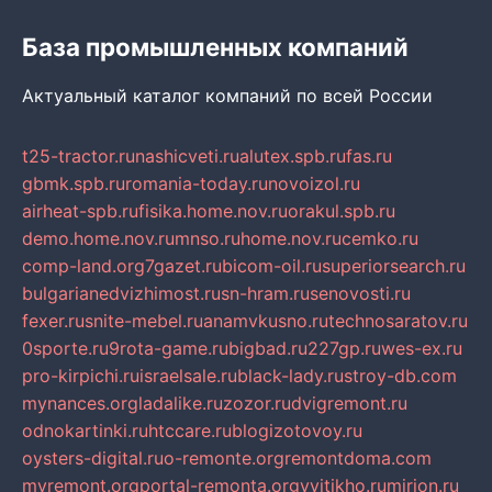
База промышленных компаний
Актуальный каталог компаний по всей России
t25-tractor.ru
nashicveti.ru
alutex.spb.ru
fas.ru
gbmk.spb.ru
romania-today.ru
novoizol.ru
airheat-spb.ru
fisika.home.nov.ru
orakul.spb.ru
demo.home.nov.ru
mnso.ru
home.nov.ru
cemko.ru
comp-land.org
7gazet.ru
bicom-oil.ru
superiorsearch.ru
bulgarianedvizhimost.ru
sn-hram.ru
senovosti.ru
fexer.ru
snite-mebel.ru
anamvkusno.ru
technosaratov.ru
0sporte.ru
9rota-game.ru
bigbad.ru
227gp.ru
wes-ex.ru
pro-kirpichi.ru
israelsale.ru
black-lady.ru
stroy-db.com
mynances.org
ladalike.ru
zozor.ru
dvigremont.ru
odnokartinki.ru
htccare.ru
blogizotovoy.ru
oysters-digital.ru
o-remonte.org
remontdoma.com
myremont.org
portal-remonta.org
vyitikho.ru
mirjon.ru