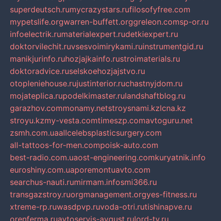
superdeutsch.ru
mycrazystars.ru
filosofyfree.com
mypetslife.org
warren-buffett.org
greleon.com
sp-or.ru
infoelectrik.ru
materialexpert.ru
detkiexpert.ru
doktorvilechit.ru
vsesvoimirykami.ru
instrumentgid.ru
manikjurinfo.ru
hozjajkainfo.ru
stroimaterials.ru
doktoradvice.ru
selskoehozjajstvo.ru
otopleniehouse.ru
justinterior.ru
chastnyjdom.ru
mojateplica.ru
podelkimaster.ru
landshaftblog.ru
garazhov.com
monamy.net
stroysnami.kz
lcna.kz
stroyu.kz
my-vesta.com
timeszp.com
avtoguru.net
zsmh.com.ua
allcelebsplasticsurgery.com
all-tattoos-for-men.com
poisk-auto.com
best-radio.com.ua
ost-engineering.com
kuryatnik.info
euroshiny.com.ua
poremontuavto.com
searchus-nauti.ru
mirmam.info
smi366.ru
transgazstroy.ru
orgmanagement.org
yes-fitness.ru
xtreme-rp.ru
wasdpvp.ru
voda-otri.ru
tishinapve.ru
orenferma.ru
avtoservis-avgust.ru
lord-tv.ru