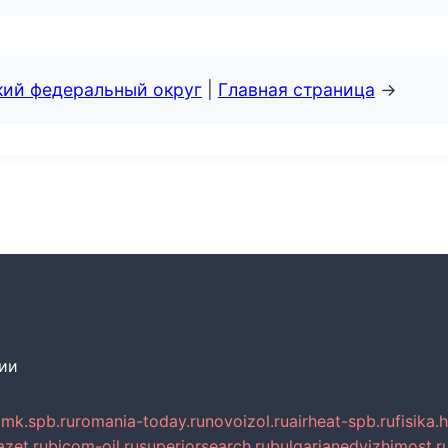
кий федеральный округ
|
Главная страница
→
сии
mk.spb.ru
romania-today.ru
novoizol.ru
airheat-spb.ru
fisika.
azet.ru
bicom-oil.ru
superiorsearch.ru
bulgarianedvizhimost.r