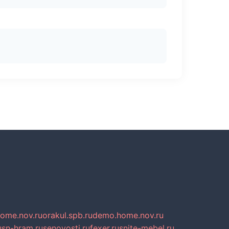
home.nov.ru
orakul.spb.ru
demo.home.nov.ru
u
sn-hram.ru
senovosti.ru
fexer.ru
snite-mebel.ru