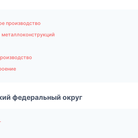
ое производство
о металлоконструкций
производство
роение
ский федеральный округ
г