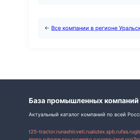
←
Все компании в регионе Уральс
База промышленных компаний
Актуальный каталог компаний по всей Рос
t25-tractor.ru
nashicveti.ru
alutex.spb.ru
fas.ru
gb
mnso.ru
home.nov.ru
cemko.ru
comp-land.org
7g