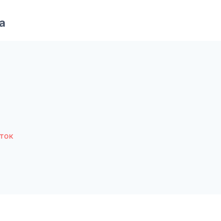
а
ток