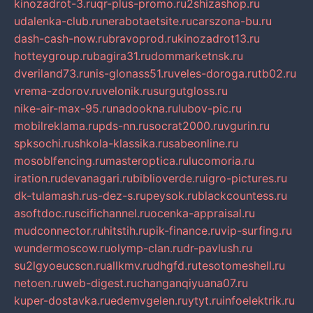
kinozadrot-3.ru
qr-plus-promo.ru
2shizashop.ru
udalenka-club.ru
nerabotaetsite.ru
carszona-bu.ru
dash-cash-now.ru
bravoprod.ru
kinozadrot13.ru
hotteygroup.ru
bagira31.ru
dommarketnsk.ru
dveriland73.ru
nis-glonass51.ru
veles-doroga.ru
tb02.ru
vrema-zdorov.ru
velonik.ru
surgutgloss.ru
nike-air-max-95.ru
nadookna.ru
lubov-pic.ru
mobilreklama.ru
pds-nn.ru
socrat2000.ru
vgurin.ru
spksochi.ru
shkola-klassika.ru
sabeonline.ru
mosoblfencing.ru
masteroptica.ru
lucomoria.ru
iration.ru
devanagari.ru
biblioverde.ru
igro-pictures.ru
dk-tulamash.ru
s-dez-s.ru
peysok.ru
blackcountess.ru
asoftdoc.ru
scifichannel.ru
ocenka-appraisal.ru
mudconnector.ru
hitstih.ru
pik-finance.ru
vip-surfing.ru
wundermoscow.ru
olymp-clan.ru
dr-pavlush.ru
su2lgyoeucscn.ru
allkmv.ru
dhgfd.ru
tesotomeshell.ru
netoen.ru
web-digest.ru
changanqiyuana07.ru
kuper-dostavka.ru
edemvgelen.ru
ytyt.ru
infoelektrik.ru