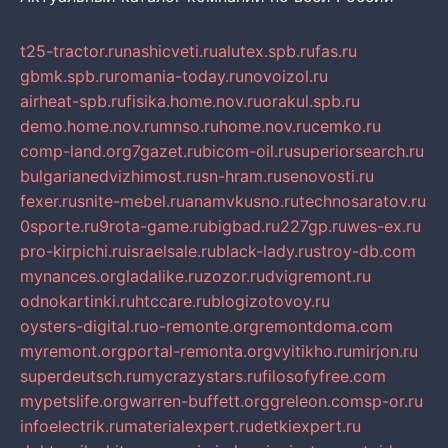
t25-tractor.ru
nashicveti.ru
alutex.spb.ru
fas.ru
gbmk.spb.ru
romania-today.ru
novoizol.ru
airheat-spb.ru
fisika.home.nov.ru
orakul.spb.ru
demo.home.nov.ru
mnso.ru
home.nov.ru
cemko.ru
comp-land.org
7gazet.ru
bicom-oil.ru
superiorsearch.ru
bulgarianedvizhimost.ru
sn-hram.ru
senovosti.ru
fexer.ru
snite-mebel.ru
anamvkusno.ru
technosaratov.ru
0sporte.ru
9rota-game.ru
bigbad.ru
227gp.ru
wes-ex.ru
pro-kirpichi.ru
israelsale.ru
black-lady.ru
stroy-db.com
mynances.org
ladalike.ru
zozor.ru
dvigremont.ru
odnokartinki.ru
htccare.ru
blogizotovoy.ru
oysters-digital.ru
o-remonte.org
remontdoma.com
myremont.org
portal-remonta.org
vyitikho.ru
mirjon.ru
superdeutsch.ru
mycrazystars.ru
filosofyfree.com
mypetslife.org
warren-buffett.org
greleon.com
sp-or.ru
infoelectrik.ru
materialexpert.ru
detkiexpert.ru