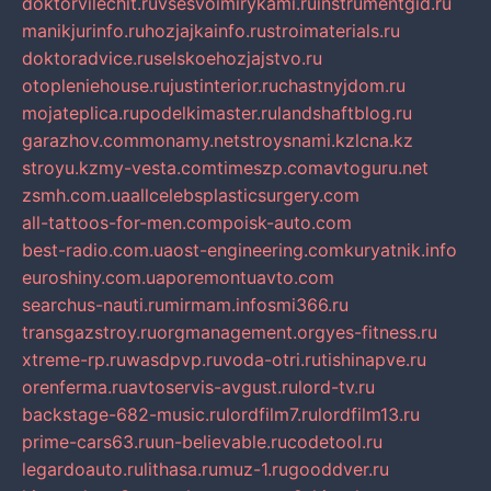
doktorvilechit.ru
vsesvoimirykami.ru
instrumentgid.ru
manikjurinfo.ru
hozjajkainfo.ru
stroimaterials.ru
doktoradvice.ru
selskoehozjajstvo.ru
otopleniehouse.ru
justinterior.ru
chastnyjdom.ru
mojateplica.ru
podelkimaster.ru
landshaftblog.ru
garazhov.com
monamy.net
stroysnami.kz
lcna.kz
stroyu.kz
my-vesta.com
timeszp.com
avtoguru.net
zsmh.com.ua
allcelebsplasticsurgery.com
all-tattoos-for-men.com
poisk-auto.com
best-radio.com.ua
ost-engineering.com
kuryatnik.info
euroshiny.com.ua
poremontuavto.com
searchus-nauti.ru
mirmam.info
smi366.ru
transgazstroy.ru
orgmanagement.org
yes-fitness.ru
xtreme-rp.ru
wasdpvp.ru
voda-otri.ru
tishinapve.ru
orenferma.ru
avtoservis-avgust.ru
lord-tv.ru
backstage-682-music.ru
lordfilm7.ru
lordfilm13.ru
prime-cars63.ru
un-believable.ru
codetool.ru
legardoauto.ru
lithasa.ru
muz-1.ru
gooddver.ru