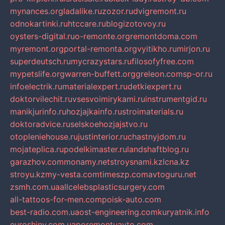
mynances.org
ladalike.ru
zozor.ru
dvigremont.ru
odnokartinki.ru
htccare.ru
blogizotovoy.ru
oysters-digital.ru
o-remonte.org
remontdoma.com
myremont.org
portal-remonta.org
vyitikho.ru
mirjon.ru
superdeutsch.ru
mycrazystars.ru
filosofyfree.com
mypetslife.org
warren-buffett.org
greleon.com
sp-or.ru
infoelectrik.ru
materialexpert.ru
detkiexpert.ru
doktorvilechit.ru
vsesvoimirykami.ru
instrumentgid.ru
manikjurinfo.ru
hozjajkainfo.ru
stroimaterials.ru
doktoradvice.ru
selskoehozjajstvo.ru
otopleniehouse.ru
justinterior.ru
chastnyjdom.ru
mojateplica.ru
podelkimaster.ru
landshaftblog.ru
garazhov.com
monamy.net
stroysnami.kz
lcna.kz
stroyu.kz
my-vesta.com
timeszp.com
avtoguru.net
zsmh.com.ua
allcelebsplasticsurgery.com
all-tattoos-for-men.com
poisk-auto.com
best-radio.com.ua
ost-engineering.com
kuryatnik.info
euroshiny.com.ua
poremontuavto.com