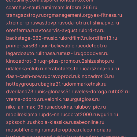
searchus-nauti.ru
mirmam.info
smi366.ru
transgazstroy.ru
orgmanagement.org
yes-fitness.ru
xtreme-rp.ru
wasdpvp.ru
voda-otri.ru
tishinapve.ru
orenferma.ru
avtoservis-avgust.ru
lord-tv.ru
backstage-682-music.ru
lordfilm7.ru
lordfilm13.ru
prime-cars63.ru
un-believable.ru
codetool.ru
legardoauto.ru
lithasa.ru
muz-1.ru
gooddver.ru
kinozadrot-3.ru
qr-plus-promo.ru
2shizashop.ru
udalenka-club.ru
nerabotaetsite.ru
carszona-bu.ru
dash-cash-now.ru
bravoprod.ru
kinozadrot13.ru
hotteygroup.ru
bagira31.ru
dommarketnsk.ru
dveriland73.ru
nis-glonass51.ru
veles-doroga.ru
tb02.ru
vrema-zdorov.ru
velonik.ru
surgutgloss.ru
nike-air-max-95.ru
nadookna.ru
lubov-pic.ru
mobilreklama.ru
pds-nn.ru
socrat2000.ru
vgurin.ru
spksochi.ru
shkola-klassika.ru
sabeonline.ru
mosoblfencing.ru
masteroptica.ru
lucomoria.ru