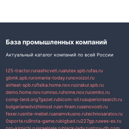
База промышленных компаний
Актуальный каталог компаний по всей России
t25-tractor.ru
nashicveti.ru
alutex.spb.ru
fas.ru
gbmk.spb.ru
romania-today.ru
novoizol.ru
airheat-spb.ru
fisika.home.nov.ru
orakul.spb.ru
demo.home.nov.ru
mnso.ru
home.nov.ru
cemko.ru
comp-land.org
7gazet.ru
bicom-oil.ru
superiorsearch.ru
bulgarianedvizhimost.ru
sn-hram.ru
senovosti.ru
fexer.ru
snite-mebel.ru
anamvkusno.ru
technosaratov.ru
0sporte.ru
9rota-game.ru
bigbad.ru
227gp.ru
wes-ex.ru
pro-kirpichi.ru
israelsale.ru
black-lady.ru
stroy-db.com