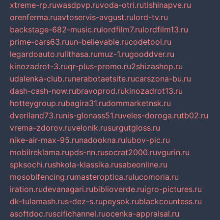
xtreme-rp.ru
wasdpvp.ru
voda-otri.ru
tishinapve.ru
orenferma.ru
avtoservis-avgust.ru
lord-tv.ru
backstage-682-music.ru
lordfilm7.ru
lordfilm13.ru
prime-cars63.ru
un-believable.ru
codetool.ru
legardoauto.ru
lithasa.ru
muz-1.ru
gooddver.ru
kinozadrot-3.ru
qr-plus-promo.ru
2shizashop.ru
udalenka-club.ru
nerabotaetsite.ru
carszona-bu.ru
dash-cash-now.ru
bravoprod.ru
kinozadrot13.ru
hotteygroup.ru
bagira31.ru
dommarketnsk.ru
dveriland73.ru
nis-glonass51.ru
veles-doroga.ru
tb02.ru
vrema-zdorov.ru
velonik.ru
surgutgloss.ru
nike-air-max-95.ru
nadookna.ru
lubov-pic.ru
mobilreklama.ru
pds-nn.ru
socrat2000.ru
vgurin.ru
spksochi.ru
shkola-klassika.ru
sabeonline.ru
mosoblfencing.ru
masteroptica.ru
lucomoria.ru
iration.ru
devanagari.ru
biblioverde.ru
igro-pictures.ru
dk-tulamash.ru
s-dez-s.ru
peysok.ru
blackcountess.ru
asoftdoc.ru
scifichannel.ru
ocenka-appraisal.ru