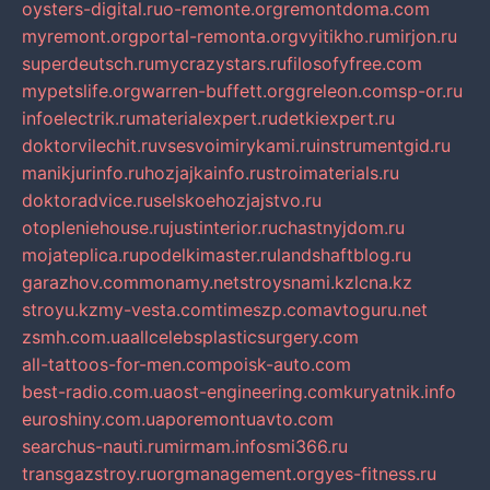
oysters-digital.ru
o-remonte.org
remontdoma.com
myremont.org
portal-remonta.org
vyitikho.ru
mirjon.ru
superdeutsch.ru
mycrazystars.ru
filosofyfree.com
mypetslife.org
warren-buffett.org
greleon.com
sp-or.ru
infoelectrik.ru
materialexpert.ru
detkiexpert.ru
doktorvilechit.ru
vsesvoimirykami.ru
instrumentgid.ru
manikjurinfo.ru
hozjajkainfo.ru
stroimaterials.ru
doktoradvice.ru
selskoehozjajstvo.ru
otopleniehouse.ru
justinterior.ru
chastnyjdom.ru
mojateplica.ru
podelkimaster.ru
landshaftblog.ru
garazhov.com
monamy.net
stroysnami.kz
lcna.kz
stroyu.kz
my-vesta.com
timeszp.com
avtoguru.net
zsmh.com.ua
allcelebsplasticsurgery.com
all-tattoos-for-men.com
poisk-auto.com
best-radio.com.ua
ost-engineering.com
kuryatnik.info
euroshiny.com.ua
poremontuavto.com
searchus-nauti.ru
mirmam.info
smi366.ru
transgazstroy.ru
orgmanagement.org
yes-fitness.ru