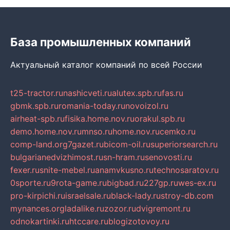
База промышленных компаний
Актуальный каталог компаний по всей России
t25-tractor.ru
nashicveti.ru
alutex.spb.ru
fas.ru
gbmk.spb.ru
romania-today.ru
novoizol.ru
airheat-spb.ru
fisika.home.nov.ru
orakul.spb.ru
demo.home.nov.ru
mnso.ru
home.nov.ru
cemko.ru
comp-land.org
7gazet.ru
bicom-oil.ru
superiorsearch.ru
bulgarianedvizhimost.ru
sn-hram.ru
senovosti.ru
fexer.ru
snite-mebel.ru
anamvkusno.ru
technosaratov.ru
0sporte.ru
9rota-game.ru
bigbad.ru
227gp.ru
wes-ex.ru
pro-kirpichi.ru
israelsale.ru
black-lady.ru
stroy-db.com
mynances.org
ladalike.ru
zozor.ru
dvigremont.ru
odnokartinki.ru
htccare.ru
blogizotovoy.ru