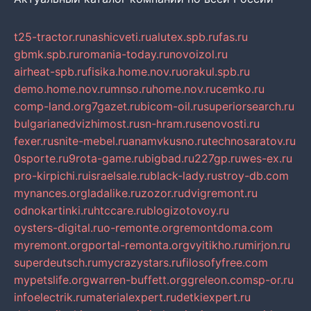
t25-tractor.ru
nashicveti.ru
alutex.spb.ru
fas.ru
gbmk.spb.ru
romania-today.ru
novoizol.ru
airheat-spb.ru
fisika.home.nov.ru
orakul.spb.ru
demo.home.nov.ru
mnso.ru
home.nov.ru
cemko.ru
comp-land.org
7gazet.ru
bicom-oil.ru
superiorsearch.ru
bulgarianedvizhimost.ru
sn-hram.ru
senovosti.ru
fexer.ru
snite-mebel.ru
anamvkusno.ru
technosaratov.ru
0sporte.ru
9rota-game.ru
bigbad.ru
227gp.ru
wes-ex.ru
pro-kirpichi.ru
israelsale.ru
black-lady.ru
stroy-db.com
mynances.org
ladalike.ru
zozor.ru
dvigremont.ru
odnokartinki.ru
htccare.ru
blogizotovoy.ru
oysters-digital.ru
o-remonte.org
remontdoma.com
myremont.org
portal-remonta.org
vyitikho.ru
mirjon.ru
superdeutsch.ru
mycrazystars.ru
filosofyfree.com
mypetslife.org
warren-buffett.org
greleon.com
sp-or.ru
infoelectrik.ru
materialexpert.ru
detkiexpert.ru