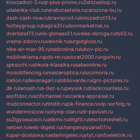
kinozadrot-3.ru
qr-plus-promo.ru
2shizashop.ru
udalenka-club.ru
nerabotaetsite.ru
carszona-bu.ru
dash-cash-now.ru
bravoprod.ru
kinozadrot13.ru
hotteygroup.ru
bagira31.ru
dommarketnsk.ru
dveriland73.ru
nis-glonass51.ru
veles-doroga.ru
tb02.ru
vrema-zdorov.ru
velonik.ru
surgutgloss.ru
nike-air-max-95.ru
nadookna.ru
lubov-pic.ru
mobilreklama.ru
pds-nn.ru
socrat2000.ru
vgurin.ru
spksochi.ru
shkola-klassika.ru
sabeonline.ru
mosoblfencing.ru
masteroptica.ru
lucomoria.ru
iration.ru
devanagari.ru
biblioverde.ru
igro-pictures.ru
dk-tulamash.ru
s-dez-s.ru
peysok.ru
blackcountess.ru
asoftdoc.ru
scifichannel.ru
ocenka-appraisal.ru
mudconnector.ru
hitstih.ru
pik-finance.ru
vip-surfing.ru
wundermoscow.ru
olymp-clan.ru
dr-pavlush.ru
su2lgyoeucscn.ru
allkmv.ru
dhgfd.ru
tesotomeshell.ru
netoen.ru
web-digest.ru
changanqiyuana07.ru
kuper-dostavka.ru
edemvgelen.ru
ytyt.ru
infoelektrik.ru