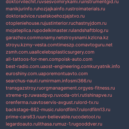
doktorvilechit.ru
vsesvoimirykami.ru
instrumentgid.ru
manikjurinfo.ru
hozjajkainfo.ru
stroimaterials.ru
doktoradvice.ru
selskoehozjajstvo.ru
otopleniehouse.ru
justinterior.ru
chastnyjdom.ru
mojateplica.ru
podelkimaster.ru
landshaftblog.ru
garazhov.com
monamy.net
stroysnami.kz
lcna.kz
stroyu.kz
my-vesta.com
timeszp.com
avtoguru.net
zsmh.com.ua
allcelebsplasticsurgery.com
all-tattoos-for-men.com
poisk-auto.com
best-radio.com.ua
ost-engineering.com
kuryatnik.info
euroshiny.com.ua
poremontuavto.com
searchus-nauti.ru
mirmam.info
smi366.ru
transgazstroy.ru
orgmanagement.org
yes-fitness.ru
xtreme-rp.ru
wasdpvp.ru
voda-otri.ru
tishinapve.ru
orenferma.ru
avtoservis-avgust.ru
lord-tv.ru
backstage-682-music.ru
lordfilm7.ru
lordfilm13.ru
prime-cars63.ru
un-believable.ru
codetool.ru
legardoauto.ru
lithasa.ru
muz-1.ru
gooddver.ru