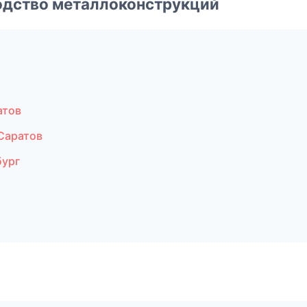
одство металлоконструкций
атов
Саратов
бург