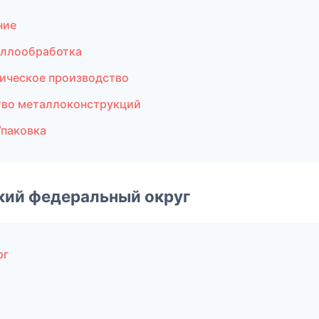
ние
аллообработка
ическое производство
тво металлоконструкций
Упаковка
ский федеральный округ
рг